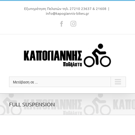
Μετάβαση
στο
Εξυπηρέτηση Πελατών τηλ. 27210 23637 & 21608
|
info@kapogiannis-bikes.gr
περιεχόμενο
Facebook
Instagram
Μετάβαση σε ...
FULL SUSPENSION