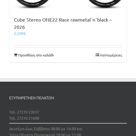
Cube Stereo ONE22 Race rawmetal´n´black –
2026
2,599
€
Προσθήκη στο καλάθι
Λεπτομέρειες
ΕΞΥΠΗΡΕΤΗΣΗ ΠΕΛΑΤΩΝ
Τηλ. 27210 23637
Τηλ. 27210 21608
Δευτέρα έως Σάββατο 08.00 με 14.00 και
Τρίτη Πέμπτη Παρασκευή 18.00 με 21.00