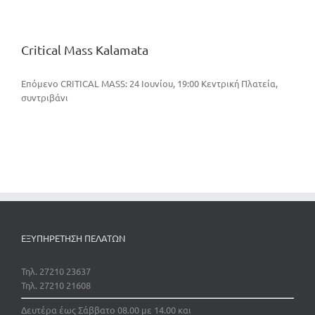
Critical Mass Kalamata
Eπόμενο CRITICAL MASS: 24 Ιουνίου, 19:00 Κεντρική Πλατεία,
συντριβάνι
ΕΞΥΠΗΡΕΤΗΣΗ ΠΕΛΑΤΩΝ
Τηλ. 27210 23637
Τηλ. 27210 21608
Δευτέρα έως Σάββατο 08.00 με 14.00 και