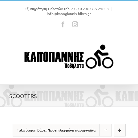
Μετάβαση
στο
Εξυπηρέτηση Πελατών τηλ. 27210 23637 & 21608
|
info@kapogiannis-bikes.gr
περιεχόμενο
Facebook
Instagram
SCOOTERS
Ταξινόμηση βάσει
Προεπιλεγμένη παραγγελία