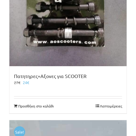
Πατητηρες+Αξονες για SCOOTER
Original
Η
27
€
24
€
price
τρέχουσα
was:
τιμή
27€.
είναι:
Προσθήκη στο καλάθι
Λεπτομέρειες
24€.
Sale!