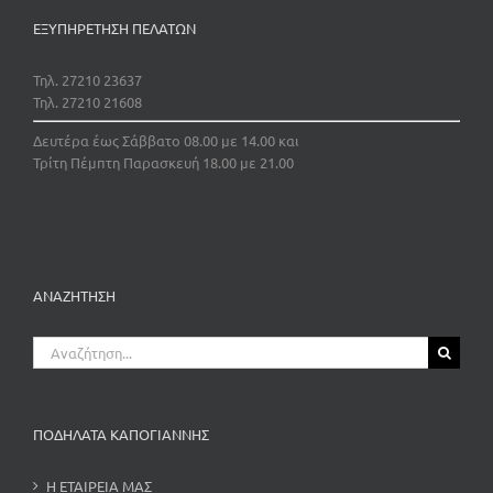
ΕΞΥΠΗΡΕΤΗΣΗ ΠΕΛΑΤΩΝ
Τηλ. 27210 23637
Τηλ. 27210 21608
Δευτέρα έως Σάββατο 08.00 με 14.00 και
Τρίτη Πέμπτη Παρασκευή 18.00 με 21.00
ΑΝΑΖΗΤΗΣΗ
Αναζήτηση
για:
ΠΟΔΗΛΑΤΑ ΚΑΠΟΓΙΑΝΝΗΣ
Η ΕΤΑΙΡΕΙΑ ΜΑΣ