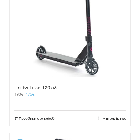
Πατίνι Titan 120χιλ.
Original
Η
190
€
175
€
price
τρέχουσα
was:
τιμή
190€.
είναι:
Προσθήκη στο καλάθι
Λεπτομέρειες
175€.