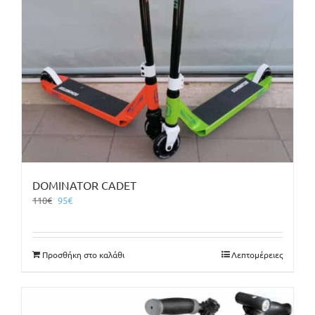
DOMINATOR CADET
Original
Η
110
€
95
€
price
τρέχουσα
was:
τιμή
110€.
είναι:
Προσθήκη στο καλάθι
Λεπτομέρειες
95€.