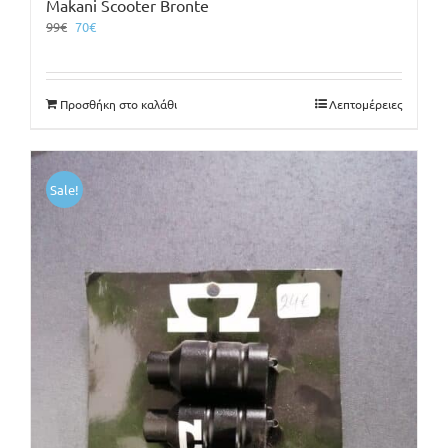
Makani Scooter Bronte
Original
Η
99
€
70
€
price
τρέχουσα
was:
τιμή
99€.
είναι:
Προσθήκη στο καλάθι
Λεπτομέρειες
70€.
Sale!