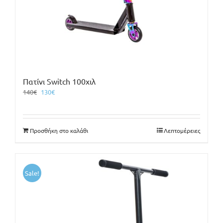
Πατίνι Switch 100χιλ
Original
Η
140
€
130
€
price
τρέχουσα
was:
τιμή
140€.
είναι:
Προσθήκη στο καλάθι
Λεπτομέρειες
130€.
Sale!