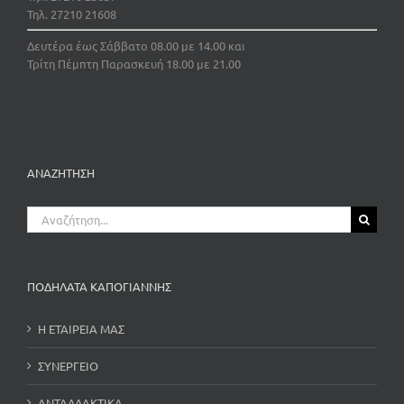
Τηλ. 27210 21608
Δευτέρα έως Σάββατο 08.00 με 14.00 και
Τρίτη Πέμπτη Παρασκευή 18.00 με 21.00
ΑΝΑΖΗΤΗΣΗ
Αναζήτηση
για:
ΠΟΔΗΛΑΤΑ ΚΑΠΟΓΙΑΝΝΗΣ
Η ΕΤΑΙΡΕΙΑ ΜΑΣ
ΣΥΝΕΡΓΕΙΟ
ΑΝΤΑΛΛΑΚΤΙΚΑ