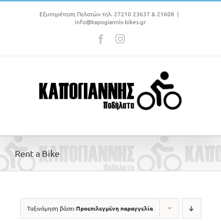
Μετάβαση
στο
Εξυπηρέτηση Πελατών τηλ. 27210 23637 & 21608
|
info@kapogiannis-bikes.gr
περιεχόμενο
Facebook
Instagram
Rent a Bike
Ταξινόμηση βάσει
Προεπιλεγμένη παραγγελία