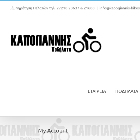
Μετάβαση
Εξυπηρέτηση Πελατών τηλ. 27210 23637 & 21608
|
info@kapogiannis-bikes
στο
περιεχόμενο
ΕΤΑΙΡΕΙΑ
ΠΟΔΗΛΑΤΑ
My Account