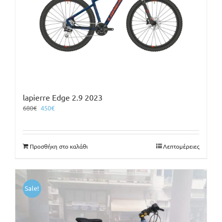
lapierre Edge 2.9 2023
Original
Η
680
€
450
€
price
τρέχουσα
was:
τιμή
680€.
είναι:
Προσθήκη στο καλάθι
Λεπτομέρειες
450€.
Sale!