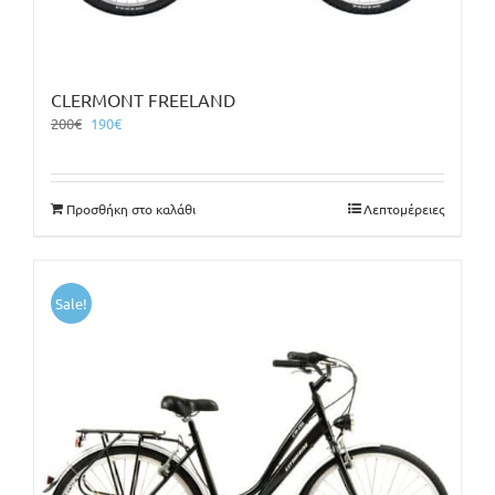
CLERMONT FREELAND
Original
Η
200
€
190
€
price
τρέχουσα
was:
τιμή
200€.
είναι:
Προσθήκη στο καλάθι
Λεπτομέρειες
190€.
Sale!