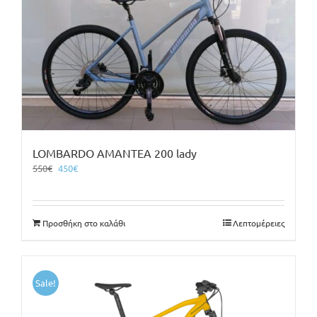
LOMBARDO AMANTEA 200 lady
Original
Η
550
€
450
€
price
τρέχουσα
was:
τιμή
550€.
είναι:
Προσθήκη στο καλάθι
Λεπτομέρειες
450€.
Sale!