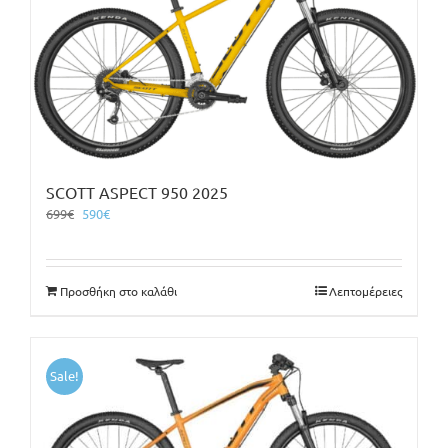
SCOTT ASPECT 950 2025
Original
Η
699
€
590
€
price
τρέχουσα
was:
τιμή
699€.
είναι:
Προσθήκη στο καλάθι
Λεπτομέρειες
590€.
Sale!