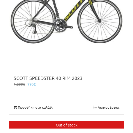
SCOTT SPEEDSTER 40 RIM 2023
Original
Η
1,099
€
770
€
price
τρέχουσα
was:
τιμή
1,099€.
είναι:
Προσθήκη στο καλάθι
Λεπτομέρειες
770€.
Out of stock