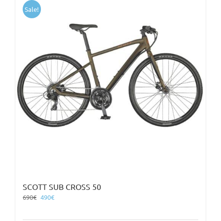
Sale!
SCOTT SUB CROSS 50
Original
Η
690
€
490
€
price
τρέχουσα
was:
τιμή