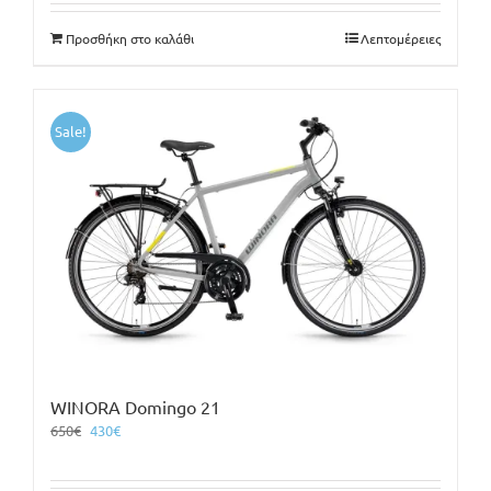
130€.
είναι:
Προσθήκη στο καλάθι
Λεπτομέρειες
100€.
Sale!
WINORA Domingo 21
Original
Η
650
€
430
€
price
τρέχουσα
was:
τιμή