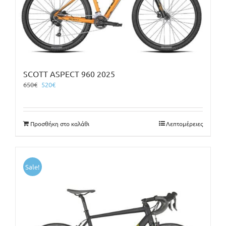
SCOTT ASPECT 960 2025
Original
Η
650
€
520
€
price
τρέχουσα
was:
τιμή
650€.
είναι:
Προσθήκη στο καλάθι
Λεπτομέρειες
520€.
Sale!