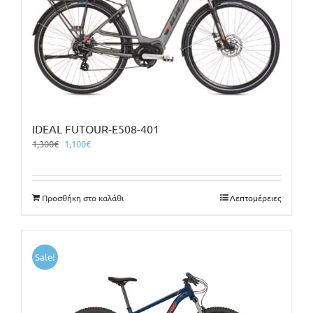
IDEAL FUTOUR-E508-401
Original
Η
1,300
€
1,100
€
price
τρέχουσα
was:
τιμή
1,300€.
είναι:
Προσθήκη στο καλάθι
Λεπτομέρειες
1,100€.
Sale!