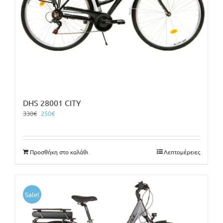
DHS 28001 CITY
Original
Η
330
€
250
€
price
τρέχουσα
was:
τιμή
330€.
είναι:
Προσθήκη στο καλάθι
Λεπτομέρειες
250€.
Sale!