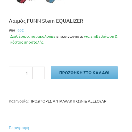
Λαιμός FUNN Stem EQUALIZER
Original
Η
75
€
69
€
price
τρέχουσα
Διαθέσιμο, παρακαλούμε
επικοινωνήστε
για επιβεβαίωση &
was:
τιμή
κόστος αποστολής.
75€.
είναι:
69€.
ΠΡΟΣΘΉΚΗ ΣΤΟ ΚΑΛΆΘΙ
Λαιμός
FUNN
Stem
EQUALIZER
ποσότητα
Κατηγορία:
ΠΡΟΣΦΟΡΕΣ ΑΝΤΑΛΛΑΚΤΙΚΩΝ & ΑΞΕΣΟΥΑΡ
Περιγραφή