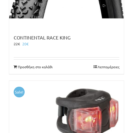
CONTINENTAL RACE KING
Original
Η
22
€
20
€
price
τρέχουσα
was:
τιμή
22€.
είναι:
Προσθήκη στο καλάθι
Λεπτομέρειες
20€.
Sale!