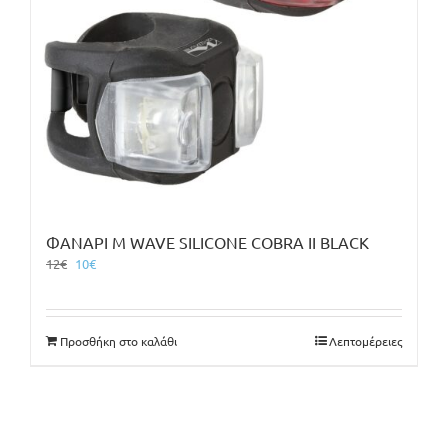
ΦΑΝΑΡΙ M WAVE SILICONE COBRA ΙΙ BLACK
Original
Η
12
€
10
€
price
τρέχουσα
was:
τιμή
12€.
είναι:
Προσθήκη στο καλάθι
Λεπτομέρειες
10€.