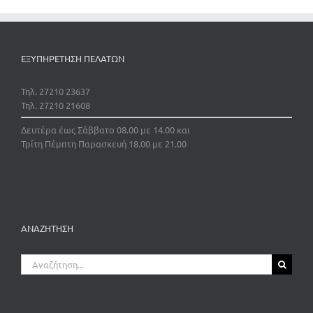
ΕΞΥΠΗΡΕΤΗΣΗ ΠΕΛΑΤΩΝ
Τηλ. 27210 23637
Τηλ. 27210 21608
Δευτέρα έως Σάββατο 08.00 με 14.00 και
Τρίτη Πέμπτη Παρασκευή 18.00 με 21.00
ΑΝΑΖΗΤΗΣΗ
Αναζήτηση
για: