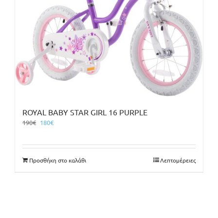
ROYAL BABY STAR GIRL 16 PURPLE
Original
Η
190
€
180
€
price
τρέχουσα
was:
τιμή
190€.
είναι:
Προσθήκη στο καλάθι
Λεπτομέρειες
180€.