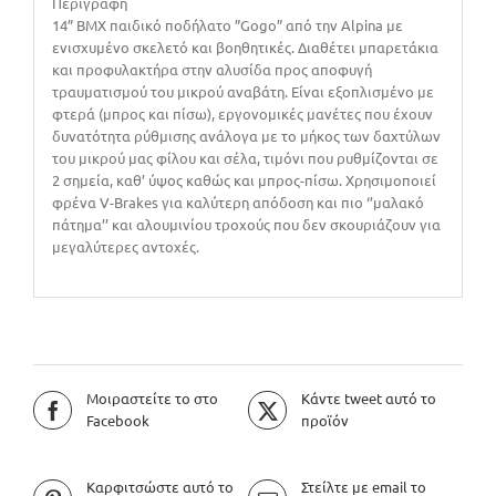
Περιγραφη
14” ΒΜΧ παιδικό ποδήλατο ”Gogo” από την Alpina με
ενισχυμένο σκελετό και βοηθητικές. Διαθέτει μπαρετάκια
και προφυλακτήρα στην αλυσίδα προς αποφυγή
τραυματισμού του μικρού αναβάτη. Είναι εξοπλισμένο με
φτερά (μπρος και πίσω), εργονομικές μανέτες που έχουν
δυνατότητα ρύθμισης ανάλογα με το μήκος των δαχτύλων
του μικρού μας φίλου και σέλα, τιμόνι που ρυθμίζονται σε
2 σημεία, καθ’ ύψος καθώς και μπρος-πίσω. Χρησιμοποιεί
φρένα V-Brakes για καλύτερη απόδοση και πιο ‘’μαλακό
πάτημα’’ και αλουμινίου τροχούς που δεν σκουριάζουν για
μεγαλύτερες αντοχές.
Μοιραστείτε το στο
Κάντε tweet αυτό το
Facebook
προϊόν
Καρφιτσώστε αυτό το
Στείλτε με email το