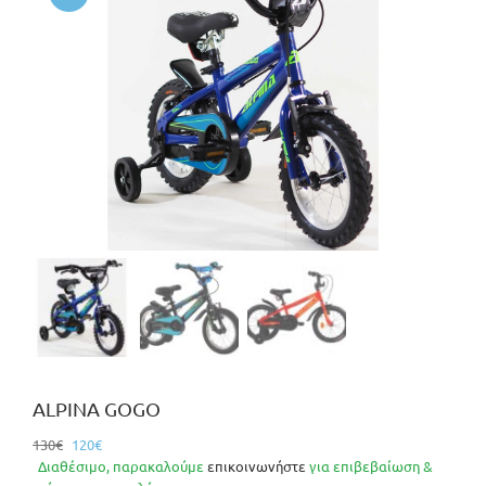
ALPINA GOGO
Original
Η
130
€
120
€
price
τρέχουσα
Διαθέσιμο, παρακαλούμε
επικοινωνήστε
για επιβεβαίωση &