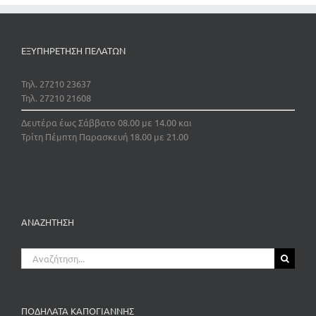
ΕΞΥΠΗΡΕΤΗΣΗ ΠΕΛΑΤΩΝ
Τηλ. 27210 23637
Τηλ. 27210 21608
Δευτέρα έως Σάββατο 08.00 με 14.00 και
Τρίτη Πέμπτη Παρασκευή 18.00 με 21.00
ΑΝΑΖΗΤΗΣΗ
Αναζήτηση
για:
ΠΟΔΗΛΑΤΑ ΚΑΠΟΓΙΑΝΝΗΣ