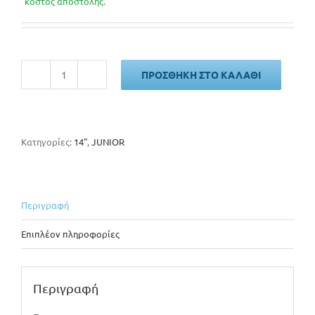
was:
τιμή
κόστος αποστολής.
130€.
είναι:
120€.
ΠΡΟΣΘΉΚΗ ΣΤΟ ΚΑΛΆΘΙ
ALPINA
GOGO
ποσότητα
Κατηγορίες:
14"
,
JUNIOR
Περιγραφή
Επιπλέον πληροφορίες
Περιγραφή