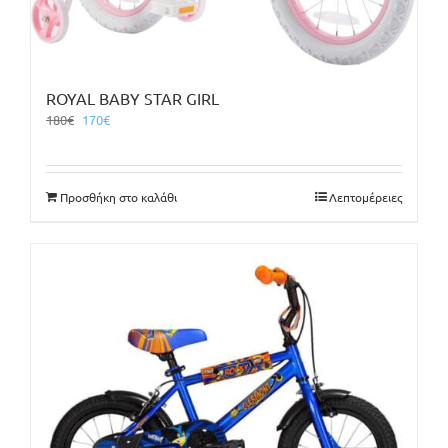
ROYAL BABY STAR GIRL
Original
Η
180
€
170
€
price
τρέχουσα
was:
τιμή
180€.
είναι:
Προσθήκη στο καλάθι
Λεπτομέρειες
170€.