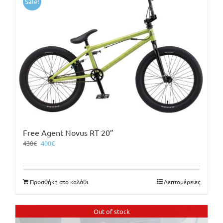
Sale!
Free Agent Novus RT 20”
Original
Η
430
€
400
€
price
τρέχουσα
was:
τιμή
430€.
είναι:
Προσθήκη στο καλάθι
Λεπτομέρειες
400€.
Out of stock