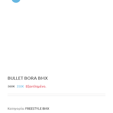
BULLET BORA BMX
Original
Η
360
€
350
€
Εξαντλημένο.
price
τρέχουσα
was:
τιμή
360€.
είναι:
350€.
Κατηγορία:
FREESTYLE BMX