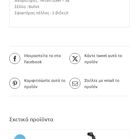
Αναβατήρες : Hi-ten steel – 38″
Σέλλα : Bullet
Σφηκτήρας σέλλας : 2-βιδεςV
Μοιραστείτε το στο
Κάντε tweet αυτό το
Facebook
προϊόν
Καρφιτσώστε αυτό το
Στείλτε με email το
προϊόν
προϊόν
Σχετικά προϊόντα