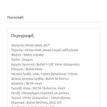
Περιγραφή
Περιγραφή
Σκελετός :Ηi-ten steel, 20.7″
Πηρούνι : Hi-ten steel, ahead λαιμός with pivots
Φρένα : Tektro u-brake
Τιμόνι : Dragon
Λαιμός τιμονιού : Bullet 1-1/8″ Μπλε αλουμινίου
Ρότορας : Bullet Μπλε
Μεσαία τριβή : USA, 1-piece βραχίονας 175mm
Δίσκος μεσαίας τριβής : Bullet 36 δόντια
Αλυσίδα : TA-YA νίκελ
Γρανάζι πίσω : DICTA 16-δοντια, νίκελ
Πετάλ : Πλατφόρμα πλαστικό με μπίλιες
Τροχοί : Μπλε αλουμινίου – 14mm αξονας
Ελαστικά : Bullet DirtTires, 20×2.125