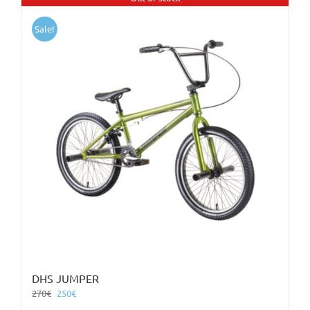
Sale!
DHS JUMPER
Original
Η
270
€
250
€
price
τρέχουσα