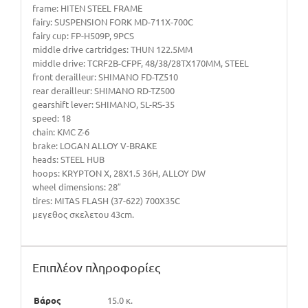
frame: HITEN STEEL FRAME
fairy: SUSPENSION FORK MD-711X-700C
fairy cup: FP-H509P, 9PCS
middle drive cartridges: THUN 122.5MM
middle drive: TCRF2B-CFPF, 48/38/28TX170MM, STEEL
front derailleur: SHIMANO FD-TZ510
rear derailleur: SHIMANO RD-TZ500
gearshift lever: SHIMANO, SL-RS-35
speed: 18
chain: KMC Z-6
brake: LOGAN ALLOY V-BRAKE
heads: STEEL HUB
hoops: KRYPTON X, 28X1.5 36H, ALLOY DW
wheel dimensions: 28″
tires: MITAS FLASH (37-622) 700X35C
μεγεθος σκελετου 43cm.
Επιπλέον πληροφορίες
Βάρος
15.0 κ.