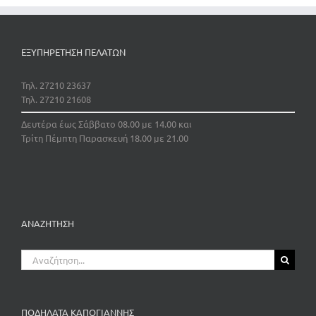
ΕΞΥΠΗΡΕΤΗΣΗ ΠΕΛΑΤΩΝ
Τηλ. 27210 23637
Τηλ. 27210 21608
Δευτέρα έως Σάββατο 08.00 με 14.00 και
Τρίτη Πέμπτη Παρασκευή 18.00 με 21.00
ΑΝΑΖΗΤΗΣΗ
Αναζήτηση
για:
ΠΟΔΗΛΑΤΑ ΚΑΠΟΓΙΑΝΝΗΣ