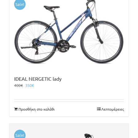
Sale!
IDEAL NERGETIC lady
Original
Η
400
€
350
€
price
τρέχουσα
was:
τιμή
400€.
είναι:
Προσθήκη στο καλάθι
Λεπτομέρειες
350€.
Sale!