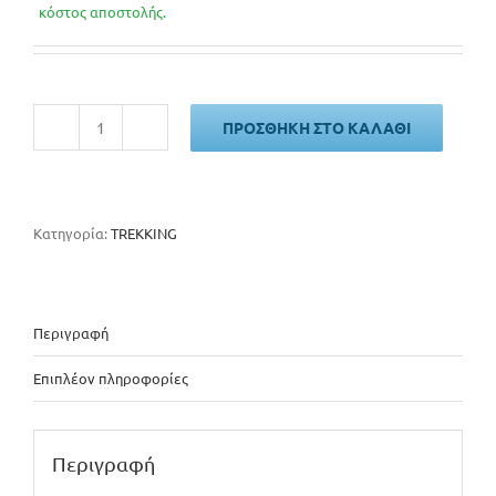
was:
τιμή
κόστος αποστολής.
270€.
είναι:
260€.
ΠΡΟΣΘΉΚΗ ΣΤΟ ΚΑΛΆΘΙ
CAPRIOLO
SUNRISE
TREKKING
lady
ποσότητα
Κατηγορία:
TREKKING
Περιγραφή
Επιπλέον πληροφορίες
Περιγραφή