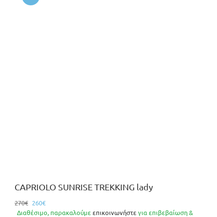
CAPRIOLO SUNRISE TREKKING lady
Original
Η
270
€
260
€
price
τρέχουσα
Διαθέσιμο, παρακαλούμε
επικοινωνήστε
για επιβεβαίωση &