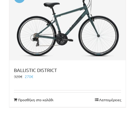
BALLISTIC DISTRICT
Original
Η
320
€
270
€
price
τρέχουσα
was:
τιμή
320€.
είναι:
Προσθήκη στο καλάθι
Λεπτομέρειες
270€.