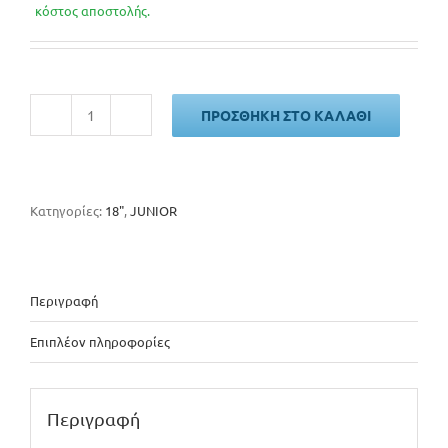
was:
τιμή
κόστος αποστολής.
150€.
είναι:
140€.
ΠΡΟΣΘΉΚΗ ΣΤΟ ΚΑΛΆΘΙ
CLERMONT
CANDY
ποσότητα
Κατηγορίες:
18"
,
JUNIOR
Περιγραφή
Επιπλέον πληροφορίες
Περιγραφή