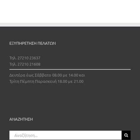
ΕΞΥΠΗΡΕΤΗΣΗ ΠΕΛΑΤΩΝ
Τηλ. 27210 23637
Τηλ. 27210 21608
Δευτέρα έως Σάββατο 08.00 με 14.00 και
Τρίτη Πέμπτη Παρασκευή 18.00 με 21.00
ΑΝΑΖΗΤΗΣΗ
Αναζήτηση
για: