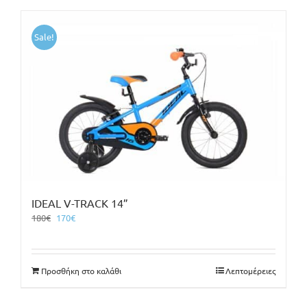
Sale!
IDEAL V-TRACK 14”
Original
Η
180
€
170
€
price
τρέχουσα
was:
τιμή
180€.
είναι:
Προσθήκη στο καλάθι
Λεπτομέρειες
170€.