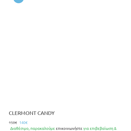
CLERMONT CANDY
Original
Η
150
€
140
€
price
τρέχουσα
Διαθέσιμο, παρακαλούμε
επικοινωνήστε
για επιβεβαίωση &