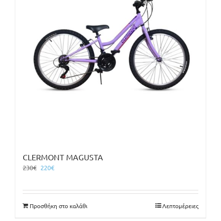
CLERMONT MAGUSTA
Original
Η
230
€
220
€
price
τρέχουσα
was:
τιμή
230€.
είναι:
Προσθήκη στο καλάθι
Λεπτομέρειες
220€.