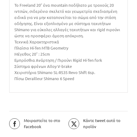
To Freeland 20″ ένα mountain ποδήλατο με τροχούς 20
ιντσών, σιδερένιο σκελετό και γεωμετρία σχεδιασμένη
ειδικά για να μην καταπονείται το σώμα από την στάση
οδήγησης. Είναι εξοπλισμένο με σύστημα ταχυτήτων
Shimano για εύκολες αλλαγές ταχυτήτων και rigid πιρούνι
ώστε να προσφέρει άμεση απόκριση.
Τεχνικά Χαρακτηριστικά
Πλαίσιο Hi-Ten ΜΤΒ Geometry
Μέγεθος 20″ : 25cm
Εμπρόσθια Ανάρτηση / Πιρούνι Rigid Hi-Ten fork
Σύστημα φρένων Alloy V-brake
Χειριστήρια Shimano SL-RS35 Revo Shift 6sp.
Πίσω Derailleur Shimano 6 Speed
Μοιραστείτε το στο
Κάντε tweet αυτό το
Facebook
προϊόν