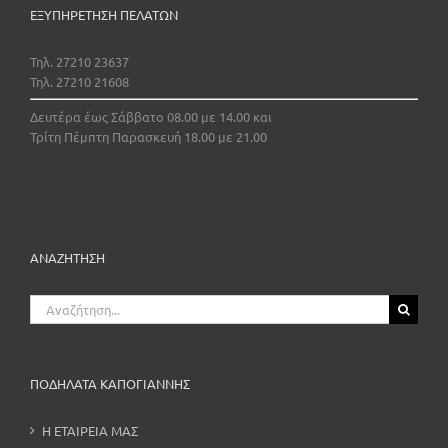
ΕΞΥΠΗΡΕΤΗΣΗ ΠΕΛΑΤΩΝ
Τηλ. 27210 23637
Τηλ. 27210 21608
Δευτέρα έως Σάββατο 08.00 με 14.00 και
Τρίτη Πέμπτη Παρασκευή 18.00 με 21.00
ΑΝΑΖΗΤΗΣΗ
Αναζήτηση
για:
ΠΟΔΗΛΑΤΑ ΚΑΠΟΓΙΑΝΝΗΣ
Η ΕΤΑΙΡΕΙΑ ΜΑΣ