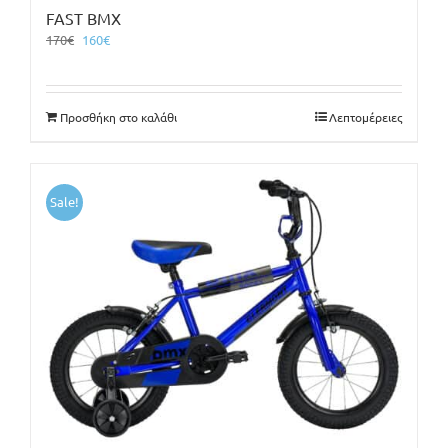
FAST BMX
Original
Η
170
€
160
€
price
τρέχουσα
was:
τιμή
170€.
είναι:
Προσθήκη στο καλάθι
Λεπτομέρειες
160€.
Sale!