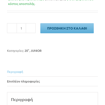
was:
τιμή
κόστος αποστολής.
205€.
είναι:
190€.
ΠΡΟΣΘΉΚΗ ΣΤΟ ΚΑΛΆΘΙ
CLERMONT
FREELAND
ποσότητα
Κατηγορίες:
20"
,
JUNIOR
Περιγραφή
Επιπλέον πληροφορίες
Περιγραφή