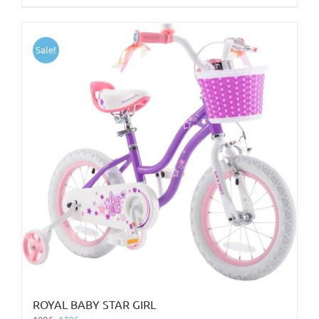
Sale!
ROYAL BABY STAR GIRL
Original
Η