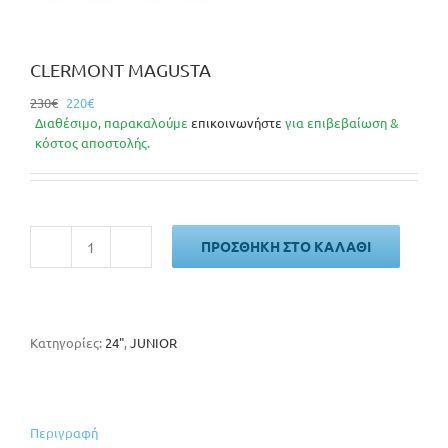
CLERMONT MAGUSTA
Original
Η
230
€
220
€
price
τρέχουσα
Διαθέσιμο, παρακαλούμε
επικοινωνήστε
για επιβεβαίωση &
was:
τιμή
κόστος αποστολής.
230€.
είναι:
220€.
ΠΡΟΣΘΉΚΗ ΣΤΟ ΚΑΛΆΘΙ
CLERMONT
MAGUSTA
ποσότητα
Κατηγορίες:
24"
,
JUNIOR
Περιγραφή