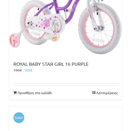
ROYAL BABY STAR GIRL 16 PURPLE
Original
Η
190
€
180
€
price
τρέχουσα
was:
τιμή
190€.
είναι:
Προσθήκη στο καλάθι
Λεπτομέρειες
180€.
Sale!