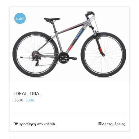
Sale!
IDEAL TRIAL
Original
Η
360
€
330
€
price
τρέχουσα
was:
τιμή
360€.
είναι:
Προσθήκη στο καλάθι
Λεπτομέρειες
330€.