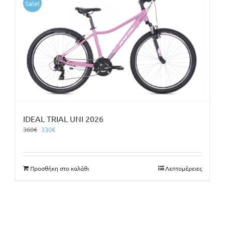
Sale!
IDEAL TRIAL UNI 2026
Original
Η
360
€
330
€
price
τρέχουσα
was:
τιμή
360€.
είναι:
Προσθήκη στο καλάθι
Λεπτομέρειες
330€.