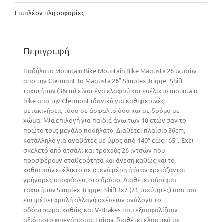
Επιπλέον πληροφορίες
Περιγραφή
Ποδήλατο Mountain Bike Mountain Bike Magusta 26 ιντσών
απο την Clermont Το Magusta 26″ Simplex Trigger Shift
ταχυτήτων (36cm) είναι ένα ελαφρύ και ευέλικτο mountain
bike απο την Clermont ιδανικό για καθημερινές
μετακινήσεις τόσο σε άσφαλτο όσο και σε δρόμο με
χώμα. Μία επιλογή για παιδιά άνω των 10 ετών σαν το
πρώτο τους μεγάλο ποδήλατο. Διαθέτει πλαίσιο 36cm,
κατάλληλο για αναβάτες με ύψος από 140” εώς 165”. Έχει
σκελετό από ατσάλι και τροχούς 26 ιντσών που
προσφέρουν σταθερότητα και άνεση καθώς και το
καθιστούν ευέλικτο σε στενά μέρη ή όταν χρειάζονται
γρήγορες αποφάσεις στο δρόμο. Διαθέτει σύστημα
ταχυτήτων Simplex Trigger Shift3x7 (21 ταχύτητες) που του
επιτρέπει ομαλή αλλαγή σχέσεων ανάλογα το
οδόστρωμα, καθώς και V-Brakes που εξασφαλίζουν
αξιόπιστο φρενάρισμα. Επίσης διαθέτει ελαστικά με