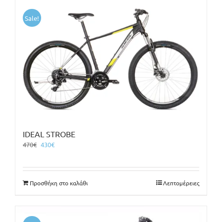
Sale!
IDEAL STROBE
Original
Η
470
€
430
€
price
τρέχουσα
was:
τιμή
470€.
είναι:
Προσθήκη στο καλάθι
Λεπτομέρειες
430€.