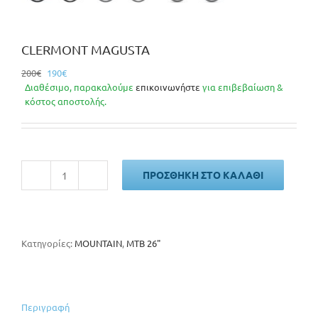
CLERMONT MAGUSTA
Original
Η
200
€
190
€
price
τρέχουσα
Διαθέσιμο, παρακαλούμε
επικοινωνήστε
για επιβεβαίωση &
was:
τιμή
κόστος αποστολής.
200€.
είναι:
190€.
ΠΡΟΣΘΉΚΗ ΣΤΟ ΚΑΛΆΘΙ
CLERMONT
MAGUSTA
ποσότητα
Κατηγορίες:
MOUNTAIN
,
MTB 26"
Περιγραφή