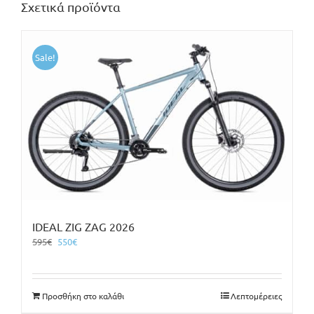
Σχετικά προϊόντα
Sale!
IDEAL ZIG ZAG 2026
Original
Η
595
€
550
€
price
τρέχουσα
was:
τιμή
595€.
είναι:
Προσθήκη στο καλάθι
Λεπτομέρειες
550€.