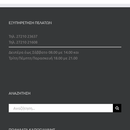
ΕΞΥΠΗΡΕΤΗΣΗ ΠΕΛΑΤΩΝ
Τηλ. 27210 23637
Τηλ. 27210 21608
Δευτέρα έως Σάββατο 08.00 με 14.00 και
Τρίτη Πέμπτη Παρασκευή 18.00 με 21.00
ΑΝΑΖΗΤΗΣΗ
Αναζήτηση
για:
ΠΟΔΗΛΑΤΑ ΚΑΠΟΓΙΑΝΝΗΣ