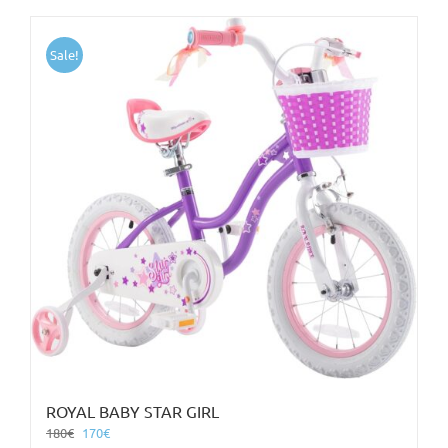
Sale!
ROYAL BABY STAR GIRL
Original
Η
180
€
170
€