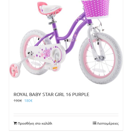
ROYAL BABY STAR GIRL 16 PURPLE
Original
Η
190
€
180
€
price
τρέχουσα
was:
τιμή
190€.
είναι:
Προσθήκη στο καλάθι
Λεπτομέρειες
180€.