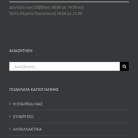
Δευτέρα έως Σάββατο 08.00 με 14.00 και
Τρίτη Πέμπτη Παρασκευή 18.00 με 21.00
ΑΝΑΖΗΤΗΣΗ
Αναζήτηση
για:
ΠΟΔΗΛΑΤΑ ΚΑΠΟΓΙΑΝΝΗΣ
Η ΕΤΑΙΡΕΙΑ ΜΑΣ
ΣΥΝΕΡΓΕΙΟ
ΑΝΤΑΛΛΑΚΤΙΚΑ