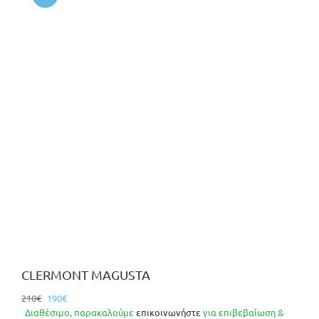
CLERMONT MAGUSTA
Original
Η
210
€
190
€
price
τρέχουσα
Διαθέσιμο, παρακαλούμε
επικοινωνήστε
για επιβεβαίωση &