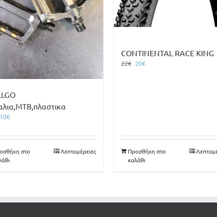
CONTINENTAL RACE KING
Original
Η
22
€
20
€
price
τρέχουσα
was:
τιμή
22€.
είναι:
LLGO
20€.
αλια,MTB,πλαστικα
Original
Η
10
€
price
τρέχουσα
was:
τιμή
12€.
είναι:
οσθήκη στο
Λεπτομέρειες
Προσθήκη στο
Λεπτομέ
10€.
λάθι
καλάθι