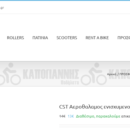
.gr
ROLLERS
ΠΑΤΙΝΙΑ
SCOOTERS
RENT A BIKE
ΠΡΟΣ
Αρχική
ΠΡΟΣΦ
CST Αεροθαλαμος ενισχυμενο
Original
Η
14
€
13
€
Διαθέσιμο, παρακαλούμε
επικ
price
τρέχουσα
was:
τιμή