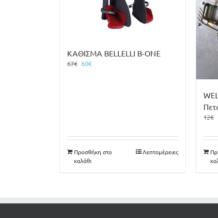
ΚΑΘΙΣΜΑ BELLELLI B-ONE
Original
Η
67
€
60
€
price
τρέχουσα
was:
τιμή
67€.
είναι:
WE
60€.
Πετ
12
€
Προσθήκη στο
Λεπτομέρειες
Πρ
καλάθι
κα