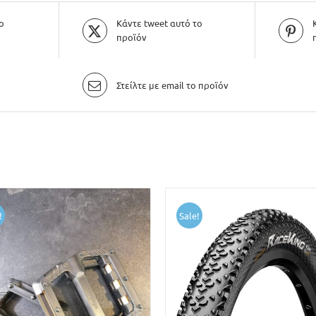
ο
Κάντε tweet αυτό το
προϊόν
Στείλτε με email το προϊόν
!
Sale!