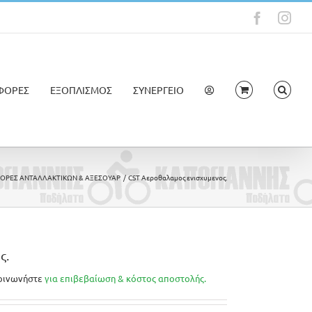
Faceboo
Ins
ΦΟΡΕΣ
ΕΞΟΠΛΙΣΜΟΣ
ΣΥΝΕΡΓΕΙΟ
ΟΡΕΣ ΑΝΤΑΛΛΑΚΤΙΚΩΝ & ΑΞΕΣΟΥΑΡ
CST Αεροθαλαμος ενισχυμενος.
ς.
οινωνήστε
για επιβεβαίωση & κόστος αποστολής.