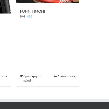
FUNN ΤΙΜΟΝΙ
Original
Η
54
€
49
€
price
τρέχουσα
was:
τιμή
54€.
είναι:
49€.
ρειες
Προσθήκη στο
Λεπτομέρειες
καλάθι