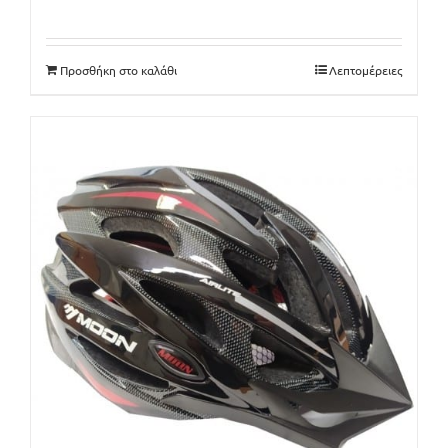
price
τρέχουσα
was:
τιμή
33€.
είναι:
Προσθήκη στο καλάθι
Λεπτομέρειες
28€.