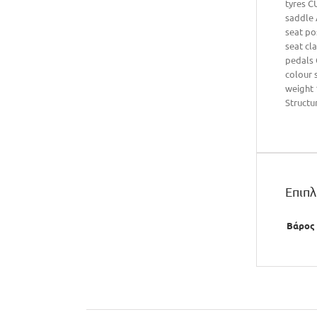
tyres C
saddle 
seat p
seat cl
pedals
colour
weight 
Structu
Επιπ
Βάρος