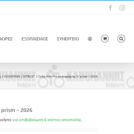
Faceboo
Ins
ΦΟΡΕΣ
ΕΞΟΠΛΙΣΜΟΣ
ΣΥΝΕΡΓΕΙΟ
ή
MOUNTAIN
MTB 29"
Cube Aim Pro smaragdgrey ‘n’ prism – 2026
 prism – 2026
ωνήστε
για επιβεβαίωση & κόστος αποστολής.