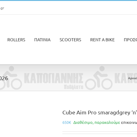
.gr
ROLLERS
ΠΑΤΙΝΙΑ
SCOOTERS
RENT A BIKE
ΠΡΟΣ
2026
Αρχικ
Cube Aim Pro smaragdgrey ‘n’
650
€
Διαθέσιμο, παρακαλούμε
επικοιν