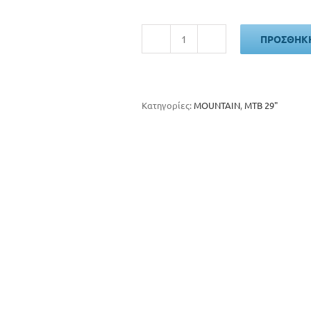
ΠΡΟΣΘΉΚΗ
Cube
Aim
Pro
smaragdgrey
'n'
Κατηγορίες:
MOUNTAIN
,
MTB 29"
prism
-
2026
ποσότητα