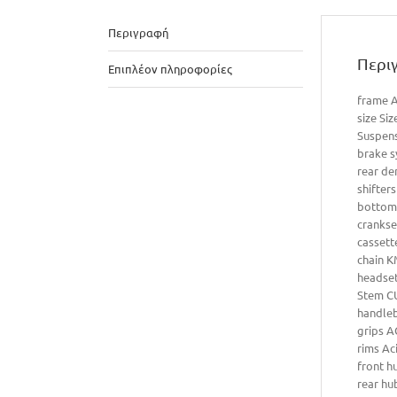
Περιγραφή
Περι
Επιπλέον πληροφορίες
frame A
size Siz
Suspens
brake s
rear de
shifter
bottom
crankse
cassett
chain K
headset
Stem C
handleb
grips A
rims Ac
front h
rear hu