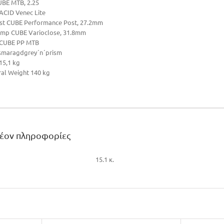
UBE MTB, 2.25
ACID Venec Lite
ost CUBE Performance Post, 27.2mm
amp CUBE Varioclose, 31.8mm
 CUBE PP MTB
 smaragdgrey´n´prism
15,1 kg
ral Weight 140 kg
λέον πληροφορίες
15.1 κ.