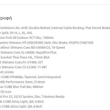
γραφή
luminium Lite, AMF, Double Butted, Internal Cable Routing, Flat Mount Brak
e Split: 29: M, L, XL, XXL
ion fork SR Suntour XCT Disc, 100mm
ystem Shimano MT-200/UR300, Hydr, Disc Brake, PM/FM (160/160)
railleur Shimano Cues RD-U6000-GS, 10-Speed
s Shimano Cues SL-U6000- Rapidfire-Plus
 bracket Thun Paso-ML, 73mm BSA
t Shimano Cues,FC-UT400, 32T
e Shimano Cues CS-LG300, 11-48T
MC xGlide
 CUBE FPH868p, Tapered, Semi-Integrated
UBE Performance Stem, 31.8mm
ar CUBE Rise Trail Bar, 680mm
CID Icon
id Pro 25, 32/32 Spokes, Disc, Tubeless Ready
ub CUBE Alloy Light, QR, 6-Bolt
b CUBE Alloy Light, QR, 6-Bolt