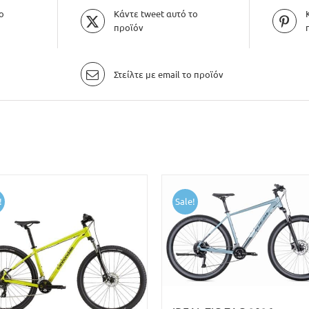
ο
Κάντε tweet αυτό το
προϊόν
Στείλτε με email το προϊόν
!
Sale!