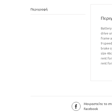
Περιγραφή
Περι
Batter
drive u
frame a
9 spee
brake s
size 46
rent for
rent fo
Μοιραστείτε το στ
Facebook