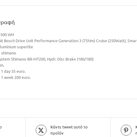
γραφή
y 500 WH
nit Bosch Drive Unit Performance Generation 3 (75Nm) Cruise (250Watt), Smar
luminium superlite
d shimano
ystem Shimano BR-MT200, Hydr. Disc Brake (180/180)
cm.
 1 day 35 euro.
r 1 week 200 euro.
ο
Κάντε tweet αυτό το
προϊόν