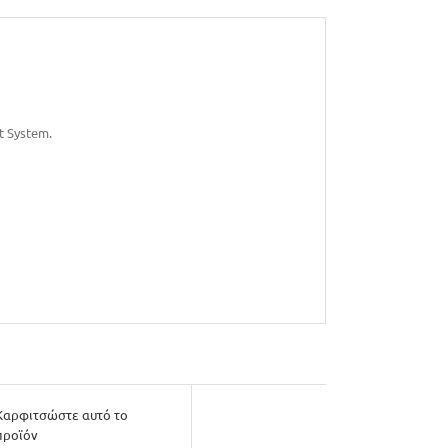
t System.
Καρφιτσώστε αυτό το
προϊόν