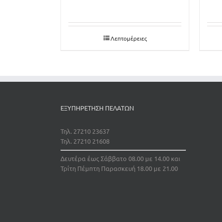
Λεπτομέρειες
ΕΞΥΠΗΡΕΤΗΣΗ ΠΕΛΑΤΩΝ
Τηλ. 27210 23637
Τηλ. 27210 21608
Δευτέρα έως Σάββατο 08.00 με 14.00 και
Τρίτη Πέμπτη Παρασκευή 18.00 με 21.00