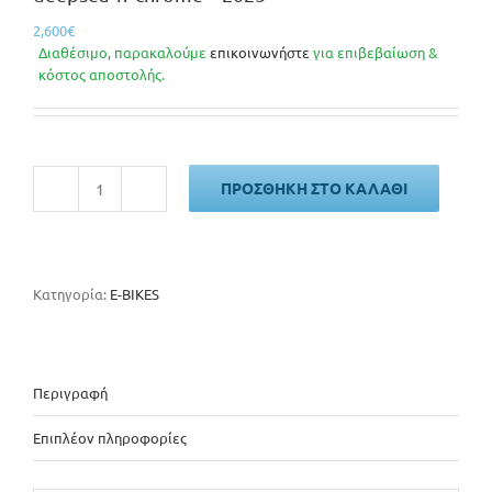
2,600
€
Διαθέσιμο, παρακαλούμε
επικοινωνήστε
για επιβεβαίωση &
κόστος αποστολής.
ΠΡΟΣΘΉΚΗ ΣΤΟ ΚΑΛΆΘΙ
Cube
Touring
Hybrid
ONE
500Wh
Κατηγορία:
E-BIKES
Easy
Entry
deepsea
´n
Περιγραφή
´chrome
-
Επιπλέον πληροφορίες
2025
ποσότητα