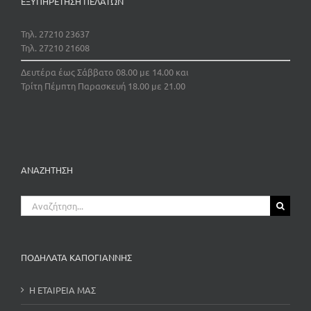
ΕΞΥΠΗΡΕΤΗΣΗ ΠΕΛΑΤΩΝ
Τηλ. 27210 23637
Τηλ. 27210 21608
Δευτέρα έως Σάββατο 08.00 με 14.00 και
Τρίτη Πέμπτη Παρασκευή 18.00 με 21.00
ΑΝΑΖΗΤΗΣΗ
Αναζήτηση
για:
ΠΟΔΗΛΑΤΑ ΚΑΠΟΓΙΑΝΝΗΣ
Η ΕΤΑΙΡΕΙΑ ΜΑΣ