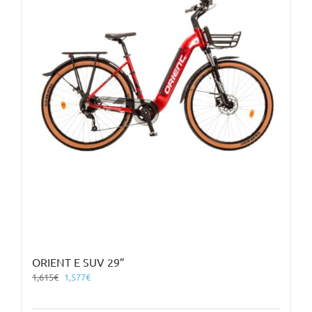
ORIENT E SUV 29”
Original
Η
1,615
€
1,577
€
price
τρέχουσα
was:
τιμή