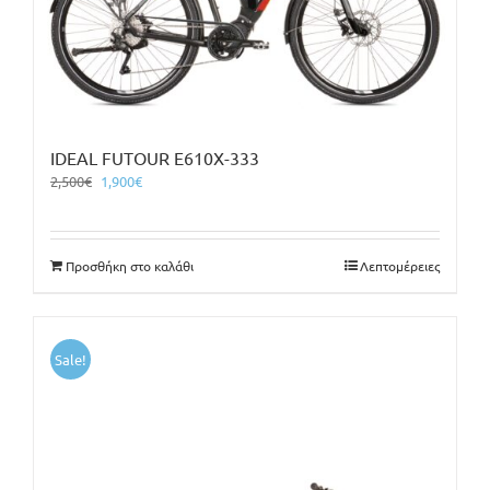
IDEAL FUTOUR E610X-333
Original
Η
2,500
€
1,900
€
price
τρέχουσα
was:
τιμή
2,500€.
είναι:
Προσθήκη στο καλάθι
Λεπτομέρειες
1,900€.
Sale!