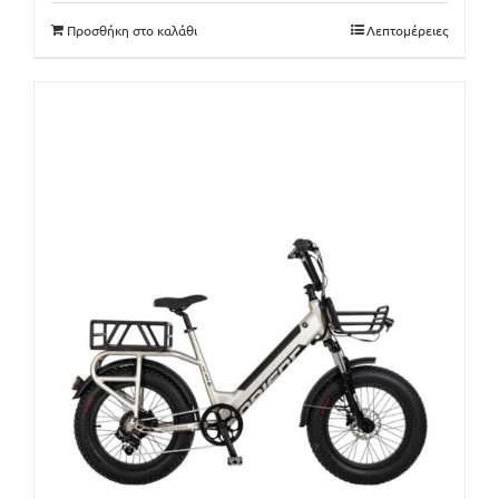
1,615€.
είναι:
Προσθήκη στο καλάθι
Λεπτομέρειες
1,577€.