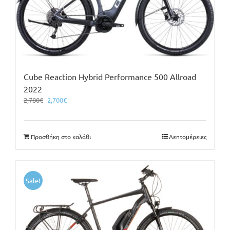
Cube Reaction Hybrid Performance 500 Allroad
2022
Original
Η
2,780
€
2,700
€
price
τρέχουσα
was:
τιμή
2,780€.
είναι:
Προσθήκη στο καλάθι
Λεπτομέρειες
2,700€.
Sale!