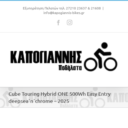
Μετάβαση
στο
Εξυπηρέτηση Πελατών τηλ. 27210 23637 & 21608
|
info@kapogiannis-bikes.gr
περιεχόμενο
Facebook
Instagram
Cube Touring Hybrid ONE 500Wh Easy Entry
deepsea´n´chrome – 2025