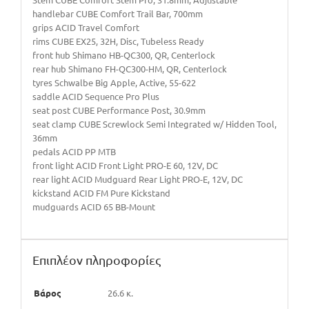
handlebar CUBE Comfort Trail Bar, 700mm
grips ACID Travel Comfort
rims CUBE EX25, 32H, Disc, Tubeless Ready
front hub Shimano HB-QC300, QR, Centerlock
rear hub Shimano FH-QC300-HM, QR, Centerlock
tyres Schwalbe Big Apple, Active, 55-622
saddle ACID Sequence Pro Plus
seat post CUBE Performance Post, 30.9mm
seat clamp CUBE Screwlock Semi Integrated w/ Hidden Tool,
36mm
pedals ACID PP MTB
front light ACID Front Light PRO-E 60, 12V, DC
rear light ACID Mudguard Rear Light PRO-E, 12V, DC
kickstand ACID FM Pure Kickstand
mudguards ACID 65 BB-Mount
Επιπλέον πληροφορίες
Βάρος
26.6 κ.