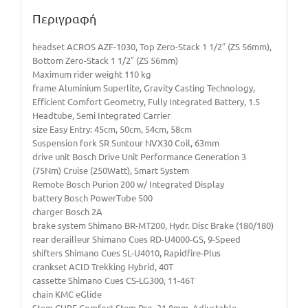
Περιγραφή
headset ACROS AZF-1030, Top Zero-Stack 1 1/2″ (ZS 56mm),
Bottom Zero-Stack 1 1/2″ (ZS 56mm)
Maximum rider weight 110 kg
frame Aluminium Superlite, Gravity Casting Technology,
Efficient Comfort Geometry, Fully Integrated Battery, 1.5
Headtube, Semi Integrated Carrier
size Easy Entry: 45cm, 50cm, 54cm, 58cm
Suspension fork SR Suntour NVX30 Coil, 63mm
drive unit Bosch Drive Unit Performance Generation 3
(75Nm) Cruise (250Watt), Smart System
Remote Bosch Purion 200 w/ Integrated Display
battery Bosch PowerTube 500
charger Bosch 2A
brake system Shimano BR-MT200, Hydr. Disc Brake (180/180)
rear derailleur Shimano Cues RD-U4000-GS, 9-Speed
shifters Shimano Cues SL-U4010, Rapidfire-Plus
crankset ACID Trekking Hybrid, 40T
cassette Shimano Cues CS-LG300, 11-46T
chain KMC eGlide
Stem CUBE Comfort Stem Pro, 31.8mm, Adjustable