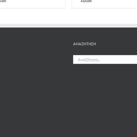
λάθι
καλάθι
ΑΝΑΖΗΤΗΣΗ
Αναζήτηση
για: