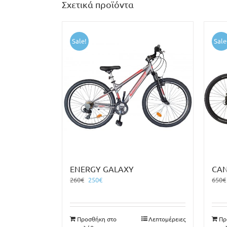
Σχετικά προϊόντα
Sale!
Sale
ENERGY GALAXY
CAN
Original
Η
260
€
250
€
650
€
price
τρέχουσα
was:
τιμή
260€.
είναι:
Προσθήκη στο
Λεπτομέρειες
Πρ
250€.