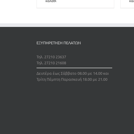
καλάθι
κα
ΕΞΥΠΗΡΕΤΗΣΗ ΠΕΛΑΤΩΝ
Τηλ. 27210 23637
Τηλ. 27210 21608
Δευτέρα έως Σάββατο 08.00 με 14.00 και
Τρίτη Πέμπτη Παρασκευή 18.00 με 21.00