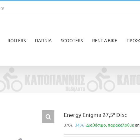
.gr
ROLLERS
ΠΑΤΙΝΙΑ
SCOOTERS
RENT A BIKE
ΠΡΟΣ
Energy Enigma 27,5″ Disc
Original
Η
370
€
340
€
Διαθέσιμο, παρακαλούμε
επ
price
τρέχουσα
was:
τιμή