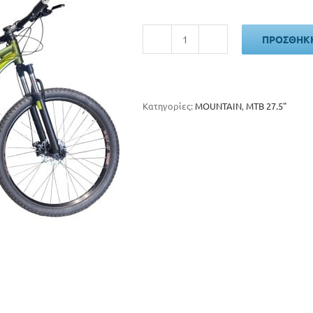
370€.
είναι:
340€.
ΠΡΟΣΘΉΚΗ
Energy
Enigma
27,5"
Disc
ποσότητα
Κατηγορίες:
MOUNTAIN
,
MTB 27.5"