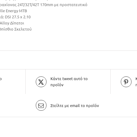
ραχίονας 24T/32T/42T 170mm με προστατευτικό
lle Energy MTB
ά: DSI 27.5 x 2.10
Alloy Δίπατοι
 Οπίσθιο Σκελετού
ο
Κάντε tweet αυτό το
προϊόν
Στείλτε με email το προϊόν