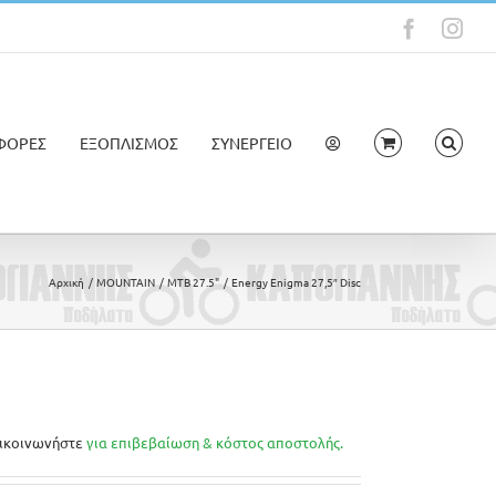
Faceboo
Ins
ΦΟΡΕΣ
ΕΞΟΠΛΙΣΜΟΣ
ΣΥΝΕΡΓΕΙΟ
Αρχική
MOUNTAIN
MTB 27.5"
Energy Enigma 27,5″ Disc
ικοινωνήστε
για επιβεβαίωση & κόστος αποστολής.