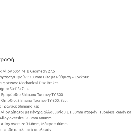
γραφή
: Alloy 6061 ΜΤΒ Geometry 27.5
νάρτηση/Πιρούνι: 100mm Disc με Ρύθμιση + Lockout
α φρένων: Mechanical Disc Brakes
ήρια: Stef 3x7sp.
 Εμπρόσθιο Shimano Tourney TY-300
Οπίσθιο: Shimano Tourney TY-300, 7sp.
 Γρανάζι: Shimano 7sp.
 Alloy Δίπατοι με κέντρα αλλουμινίου, με 30mm στεφάνι Tubeless Ready κ
 Alloy oversize 31.8mm 680mm
 Alloy oversize 31.8mm, Μάκρος: 60mm
α τριβή με κλειστά ρουλεμάν