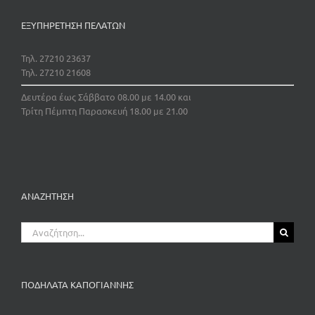
ΕΞΥΠΗΡΕΤΗΣΗ ΠΕΛΑΤΩΝ
Τηλ. 27210 23637
Τηλ. 27210 21608
Δευτέρα έως Σάββατο 08.00 με 14.00 και
Τρίτη Πέμπτη Παρασκευή 18.00 με 21.00
ΑΝΑΖΗΤΗΣΗ
Αναζήτηση
για:
ΠΟΔΗΛΑΤΑ ΚΑΠΟΓΙΑΝΝΗΣ