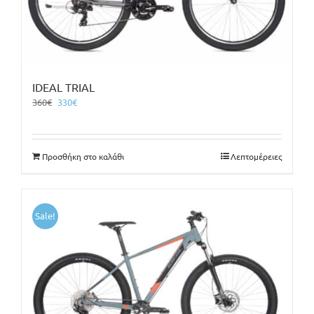
IDEAL TRIAL
Original
Η
360
€
330
€
price
τρέχουσα
was:
τιμή
360€.
είναι:
Προσθήκη στο καλάθι
Λεπτομέρειες
330€.
Sale!