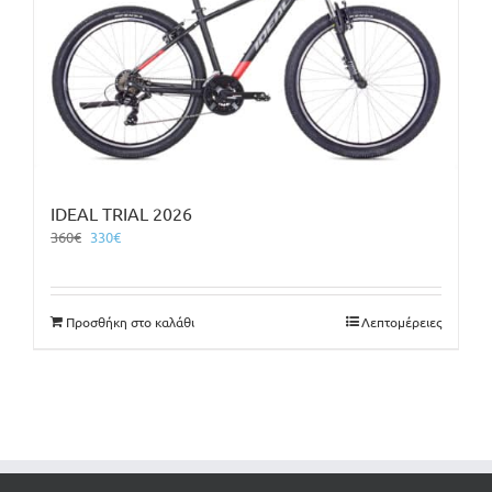
IDEAL TRIAL 2026
Original
Η
360
€
330
€
price
τρέχουσα
was:
τιμή
360€.
είναι:
Προσθήκη στο καλάθι
Λεπτομέρειες
330€.