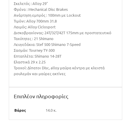
Σκελετός : Alloy 29″
Φρένα : Mechanical Disc Brakes
Ανάρτηση εμπρός : 100mm με Lockout
Τιμόνι: Alloy 700mm 31.8
Λαιμός: Alloy Ciclosport
Δισκοβραχίονας: 24T/32T/42T 175mm με προστατευτικό
Ταχύτητες : 21 Shimano
Λευγεδάκια: Stef 500 Shimano 7-Speed
Σασμάν: Tourney TY-300
Επταπλέτα: Shimano 14-28T
Ελαστικά 29 x 2.25
Τροχοί: Δίπατοι Disc, alloy μαύρα κέντρα με κλειστά
ρουλεμάν και μαύρες ακτίνες
Επιπλέον πληροφορίες
Βάρος
14.0 κ.