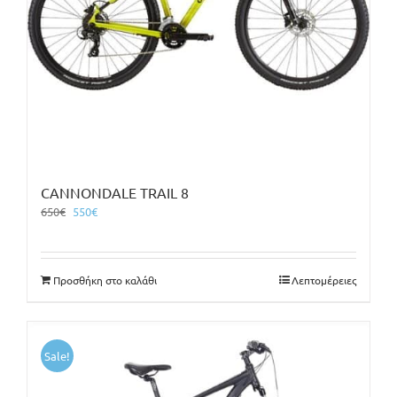
CANNONDALE TRAIL 8
Original
Η
650
€
550
€
price
τρέχουσα
was:
τιμή
650€.
είναι:
Προσθήκη στο καλάθι
Λεπτομέρειες
550€.
Sale!