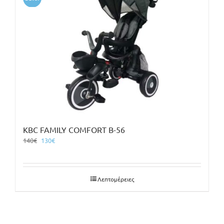
KBC FAMILY COMFORT B-56
Original
Η
140
€
130
€
price
τρέχουσα
was:
τιμή
140€.
είναι:
Λεπτομέρειες
130€.