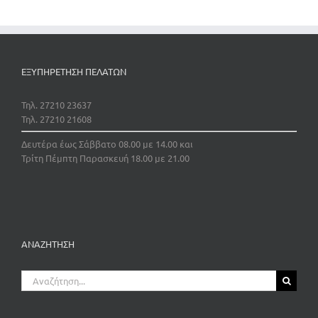
ΕΞΥΠΗΡΕΤΗΣΗ ΠΕΛΑΤΩΝ
Τηλ. 27210 23637
Τηλ. 27210 21608
Δευτέρα έως Σάββατο 08.00 με 14.00 και
Τρίτη Πέμπτη Παρασκευή 18.00 με 21.00
ΑΝΑΖΗΤΗΣΗ
Αναζήτηση
για: