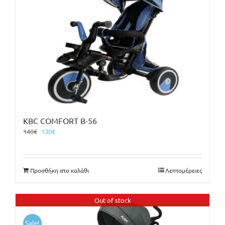
KBC COMFORT B-56
Original
Η
140
€
130
€
price
τρέχουσα
was:
τιμή
140€.
είναι:
Προσθήκη στο καλάθι
Λεπτομέρειες
130€.
Out of stock
Sale!