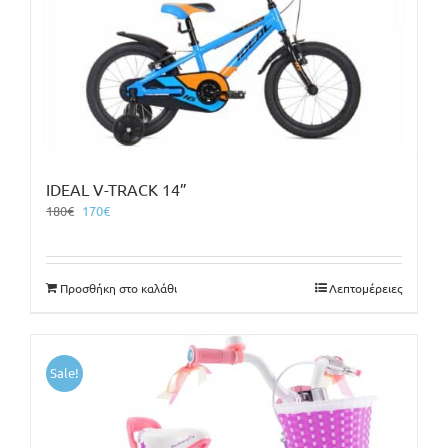
IDEAL V-TRACK 14”
Original
Η
180
€
170
€
price
τρέχουσα
was:
τιμή
180€.
είναι:
Προσθήκη στο καλάθι
Λεπτομέρειες
170€.
Sale!