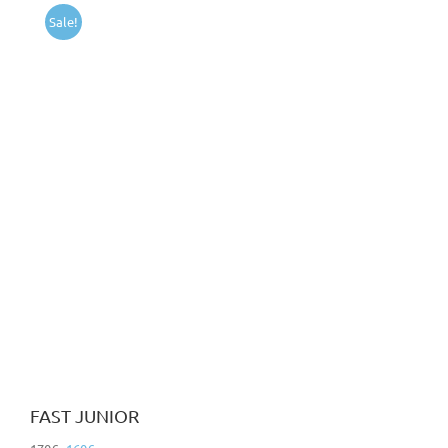
Sale!
FAST JUNIOR
Original
Η