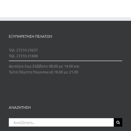
ΕΞΥΠΗΡΕΤΗΣΗ ΠΕΛΑΤΩΝ
Τηλ. 27210 23637
Τηλ. 27210 21608
Δευτέρα έως Σάββατο 08.00 με 14.00 και
Τρίτη Πέμπτη Παρασκευή 18.00 με 21.00
ΑΝΑΖΗΤΗΣΗ
Αναζήτηση
για: