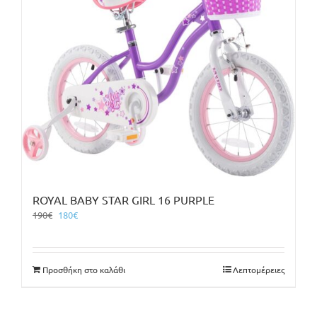
ROYAL BABY STAR GIRL 16 PURPLE
Original
Η
190
€
180
€
price
τρέχουσα
was:
τιμή
190€.
είναι:
Προσθήκη στο καλάθι
Λεπτομέρειες
180€.