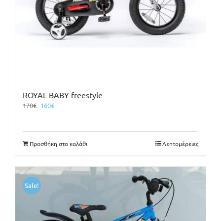
ROYAL BABY freestyle
Original
Η
170
€
160
€
price
τρέχουσα
was:
τιμή
170€.
είναι:
Προσθήκη στο καλάθι
Λεπτομέρειες
160€.
Sale!