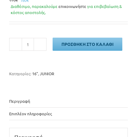
170
€
160
€
price
τρέχουσα
Διαθέσιμο, παρακαλούμε
επικοινωνήστε
για επιβεβαίωση &
was:
τιμή
κόστος αποστολής.
170€.
είναι:
160€.
ΠΡΟΣΘΉΚΗ ΣΤΟ ΚΑΛΆΘΙ
FAST
JUNIOR
ποσότητα
Κατηγορίες:
16"
,
JUNIOR
Περιγραφή
Επιπλέον πληροφορίες
Περιγραφή