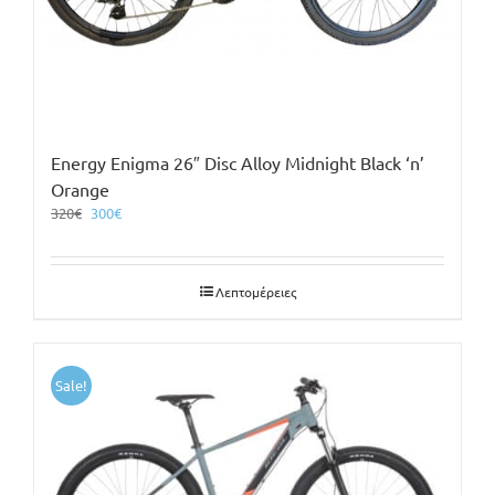
Energy Enigma 26″ Disc Alloy Midnight Black ‘n’
Orange
Original
Η
320
€
300
€
price
τρέχουσα
was:
τιμή
320€.
είναι:
Λεπτομέρειες
300€.
Sale!