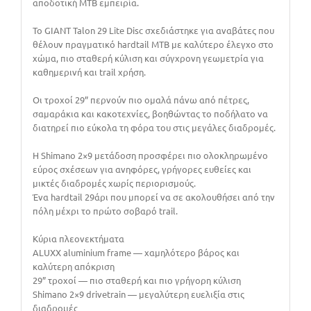
αποδοτική MTB εμπειρία.
Το GIANT Talon 29 Lite Disc σχεδιάστηκε για αναβάτες που
θέλουν πραγματικό hardtail MTB με καλύτερο έλεγχο στο
χώμα, πιο σταθερή κύλιση και σύγχρονη γεωμετρία για
καθημερινή και trail χρήση.
Οι τροχοί 29” περνούν πιο ομαλά πάνω από πέτρες,
σαμαράκια και κακοτεχνίες, βοηθώντας το ποδήλατο να
διατηρεί πιο εύκολα τη φόρα του στις μεγάλες διαδρομές.
Η Shimano 2×9 μετάδοση προσφέρει πιο ολοκληρωμένο
εύρος σχέσεων για ανηφόρες, γρήγορες ευθείες και
μικτές διαδρομές χωρίς περιορισμούς.
Ένα hardtail 29άρι που μπορεί να σε ακολουθήσει από την
πόλη μέχρι το πρώτο σοβαρό trail.
Κύρια πλεονεκτήματα
ALUXX aluminium frame — χαμηλότερο βάρος και
καλύτερη απόκριση
29” τροχοί — πιο σταθερή και πιο γρήγορη κύλιση
Shimano 2×9 drivetrain — μεγαλύτερη ευελιξία στις
διαδρομές