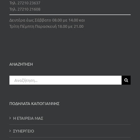
Τηλ. 27210 23637
Τηλ. 27210 21608
Δευτέρα έως Σάββατο 08.00 με 14.00 και
Τρίτη Πέμπτη Παρασκευή 18.00 με 21.00
ΑΝΑΖΗΤΗΣΗ
Αναζήτηση
για:
ΠΟΔΗΛΑΤΑ ΚΑΠΟΓΙΑΝΝΗΣ
Η ΕΤΑΙΡΕΙΑ ΜΑΣ
ΣΥΝΕΡΓΕΙΟ