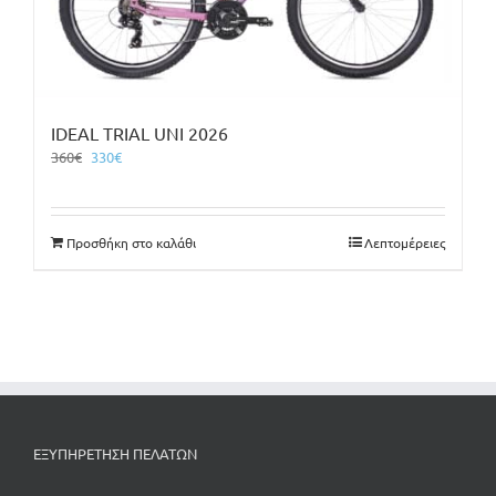
IDEAL TRIAL UNI 2026
Original
Η
360
€
330
€
price
τρέχουσα
was:
τιμή
360€.
είναι:
Προσθήκη στο καλάθι
Λεπτομέρειες
330€.
ΕΞΥΠΗΡΕΤΗΣΗ ΠΕΛΑΤΩΝ