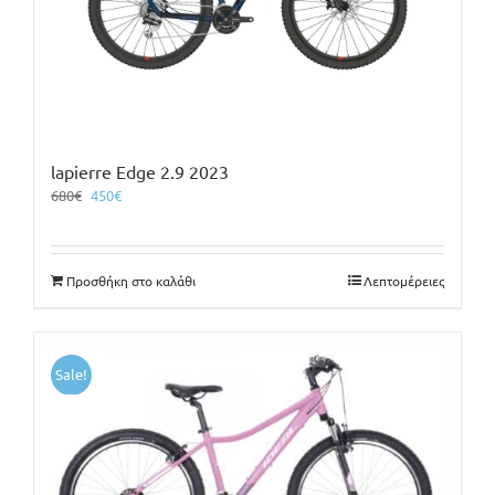
lapierre Edge 2.9 2023
Original
Η
680
€
450
€
price
τρέχουσα
was:
τιμή
680€.
είναι:
Προσθήκη στο καλάθι
Λεπτομέρειες
450€.
Sale!