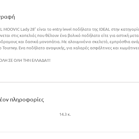
γραφή
L MOOVIC Lady 28″ είναι το entry level ποδήλατο της IDEAL στην κατηγορί
εται στις κοπελιές που θέλουν ένα βολικό ποδήλατο είτε για αστική μετα
δρομους και δασικά μονοπάτια. Με αλουμινένιο σκελετό, εμπρόσθια ανάρ
 Tourney. Ενα ποδήλατο αναψυχής, για χαλαρές ασφάλτινες και χωμάτινες 
ΛΗ ΣΕ ΟΛΗ ΤΗΝ ΕΛΛΑΔΑ!!!
λέον πληροφορίες
14.3 κ.