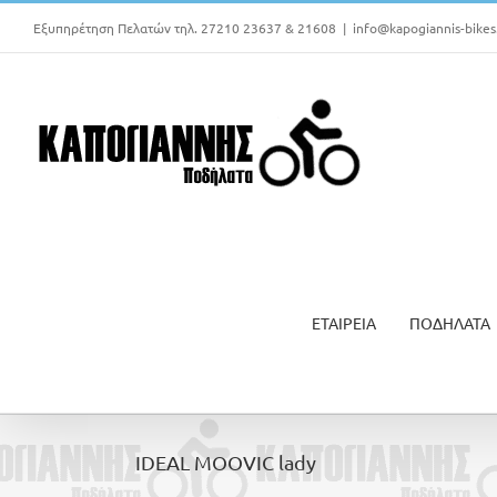
Μετάβαση
Εξυπηρέτηση Πελατών τηλ. 27210 23637 & 21608
|
info@kapogiannis-bikes
στο
περιεχόμενο
ΕΤΑΙΡΕΙΑ
ΠΟΔΗΛΑΤΑ
IDEAL MOOVIC lady