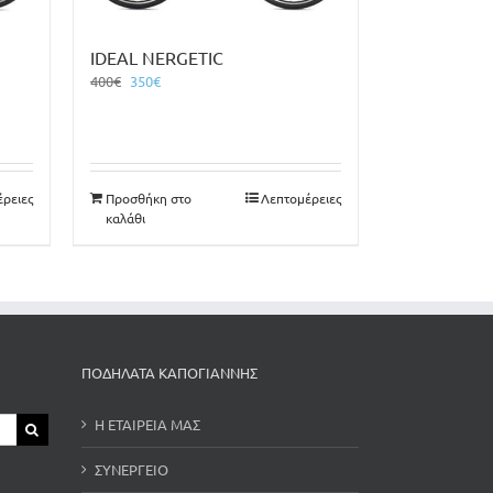
IDEAL NERGETIC
Original
Η
400
€
350
€
price
τρέχουσα
was:
τιμή
400€.
είναι:
350€.
ρειες
Προσθήκη στο
Λεπτομέρειες
καλάθι
ΠΟΔΗΛΑΤΑ ΚΑΠΟΓΙΑΝΝΗΣ
Η ΕΤΑΙΡΕΙΑ ΜΑΣ
ΣΥΝΕΡΓΕΙΟ