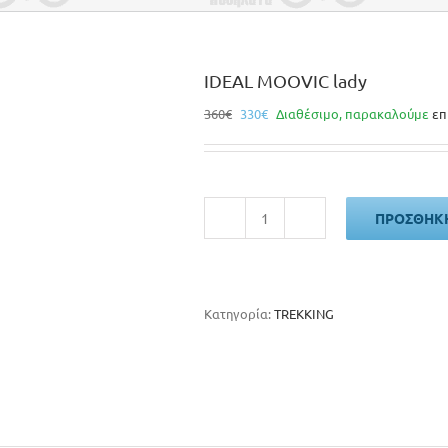
IDEAL MOOVIC lady
Original
Η
360
€
330
€
Διαθέσιμο, παρακαλούμε
επ
price
τρέχουσα
was:
τιμή
360€.
είναι:
330€.
ΠΡΟΣΘΉΚΗ
IDEAL
MOOVIC
lady
ποσότητα
Κατηγορία:
TREKKING