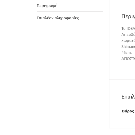
Περιγραφή
Περι
Επιπλέον πληροφορίες
Το IDEA
Απευθύν
χωματό
Shimano
46cm.
ΑΠΟΣΤΟ
Επιπ
Βάρος