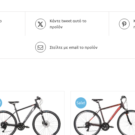
ο
Κάντε tweet αυτό το
προϊόν
Στείλτε με email το προϊόν
!
Sale!