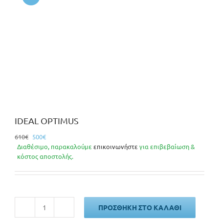
IDEAL OPTIMUS
Original
Η
610
€
500
€
price
τρέχουσα
Διαθέσιμο, παρακαλούμε
επικοινωνήστε
για επιβεβαίωση &
was:
τιμή
κόστος αποστολής.
610€.
είναι:
500€.
ΠΡΟΣΘΉΚΗ ΣΤΟ ΚΑΛΆΘΙ
IDEAL