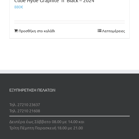
880
€
Προσθήκη στο καλάθι
Λεπτομέρειες
ΕΞΥΠΗΡΕΤΗΣΗ ΠΕΛΑΤΩΝ
Τηλ. 27210 23637
Τηλ. 27210 21608
Δευτέρα έως Σάββατο 08.00 με 14.00 και
Τρίτη Πέμπτη Παρασκευή 18.00 με 21.00