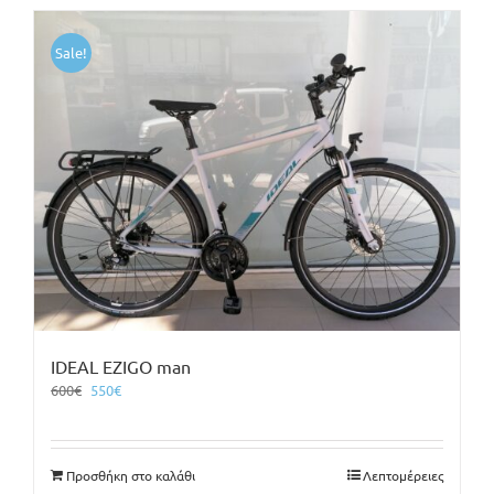
Sale!
IDEAL EZIGO man
Original
Η
600
€
550
€
price
τρέχουσα
was:
τιμή
600€.
είναι:
Προσθήκη στο καλάθι
Λεπτομέρειες
550€.