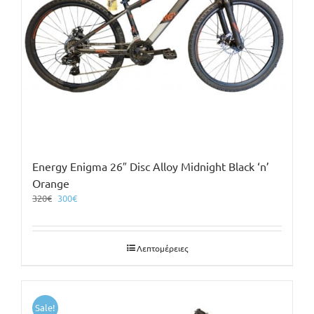
Energy Enigma 26″ Disc Alloy Midnight Black ‘n’
Orange
Original
Η
320
€
300
€
price
τρέχουσα
was:
τιμή
320€.
είναι:
Λεπτομέρειες
300€.
Sale!