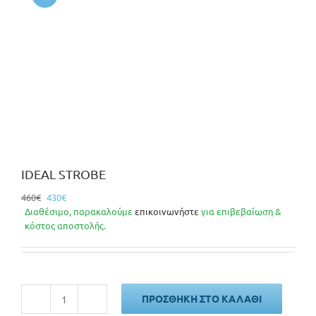
IDEAL STROBE
Original
Η
460
€
430
€
price
τρέχουσα
Διαθέσιμο, παρακαλούμε
επικοινωνήστε
για επιβεβαίωση &
was:
τιμή
κόστος αποστολής.
460€.
είναι:
430€.
ΠΡΟΣΘΉΚΗ ΣΤΟ ΚΑΛΆΘΙ
IDEAL