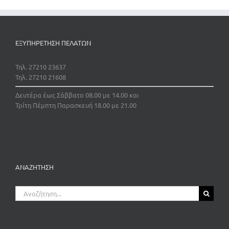
ΕΞΥΠΗΡΕΤΗΣΗ ΠΕΛΑΤΩΝ
Τηλ. 27210 23637
Τηλ. 27210 21608
Δευτέρα έως Σάββατο 08.00 με 14.00 και
Τρίτη Πέμπτη Παρασκευή 18.00 με 21.00
ΑΝΑΖΗΤΗΣΗ
Αναζήτηση
για: