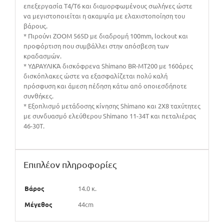
επεξεργασία Τ4/T6 και διαμορφωμένους σωλήνες ώστε
να μεγιστοποιείται η ακαμψία με ελαχιστοποίηση του
βάρους.
* Πιρούνι ΖΟΟΜ 565D με διαδρομή 100mm, lockout και
προφόρτιση που συμβάλλει στην απόσβεση των
κραδασμών.
* ΥΔΡΑΥΛΙΚΆ δισκόφρενα Shimano BR-MT200 με 160άρες
δισκόπλακες ώστε να εξασφαλίζεται πολύ καλή
πρόσφυση και άμεση πέδηση κάτω από οποιεσδήποτε
συνθήκες.
* Εξοπλισμό μετάδοσης κίνησης Shimano και 2Χ8 ταχύτητες
με συνδυασμό ελεύθερου Shimano 11-34Τ και πεταλιέρας
46-30Τ.
Επιπλέον πληροφορίες
Βάρος
14.0 κ.
Μέγεθος
44cm