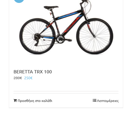
BERETTA TRX 100
Original
Η
280
€
250
€
price
τρέχουσα
was:
τιμή
280€.
είναι:
Προσθήκη στο καλάθι
Λεπτομέρειες
250€.