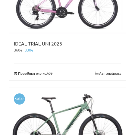
IDEAL TRIAL UNI 2026
Original
Η
360
€
330
€
price
τρέχουσα
was:
τιμή
360€.
είναι:
Προσθήκη στο καλάθι
Λεπτομέρειες
330€.
Sale!