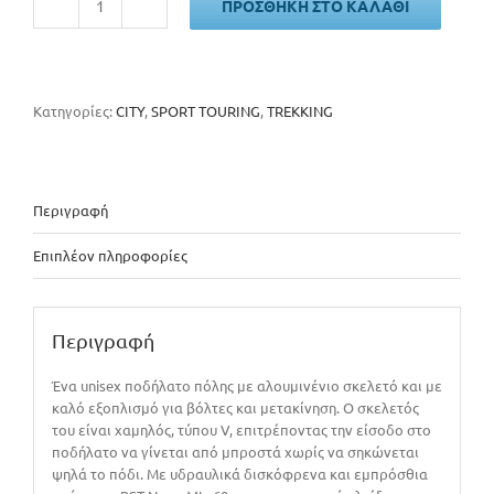
ΠΡΟΣΘΉΚΗ ΣΤΟ ΚΑΛΆΘΙ
IDEAL
TRAVELON
WAVE
ποσότητα
Κατηγορίες:
CITY
,
SPORT TOURING
,
TREKKING
Περιγραφή
Επιπλέον πληροφορίες
Περιγραφή
Ένα unisex ποδήλατο πόλης με αλουμινένιο σκελετό και με
καλό εξοπλισμό για βόλτες και μετακίνηση. Ο σκελετός
του είναι χαμηλός, τύπου V, επιτρέποντας την είσοδο στο
ποδήλατο να γίνεται από μπροστά χωρίς να σηκώνεται
ψηλά το πόδι. Με υδραυλικά δισκόφρενα και εμπρόσθια