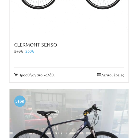
CLERMONT SENSO
Original
Η
270
€
260
€
price
τρέχουσα
was:
τιμή
270€.
είναι:
Προσθήκη στο καλάθι
Λεπτομέρειες
260€.
Sale!