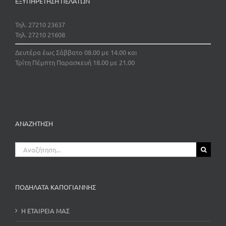
ΕΞΥΠΗΡΕΤΗΣΗ ΠΕΛΑΤΩΝ
Τηλ. 27210 23637
Τηλ. 27210 21608
Δευτέρα έως Σάββατο 08.00 με 14.00 και
Τρίτη Πέμπτη Παρασκευή 18.00 με 21.00
ΑΝΑΖΗΤΗΣΗ
Αναζήτηση
για:
ΠΟΔΗΛΑΤΑ ΚΑΠΟΓΙΑΝΝΗΣ
Η ΕΤΑΙΡΕΙΑ ΜΑΣ