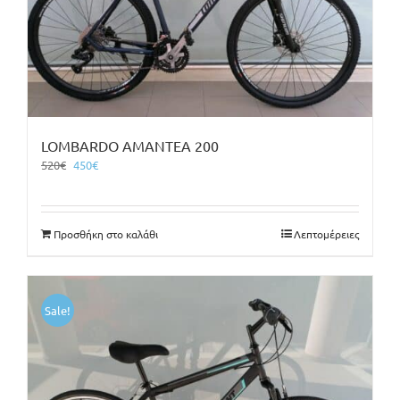
LOMBARDO AMANTEA 200
Original
Η
520
€
450
€
price
τρέχουσα
was:
τιμή
520€.
είναι:
Προσθήκη στο καλάθι
Λεπτομέρειες
450€.
Sale!