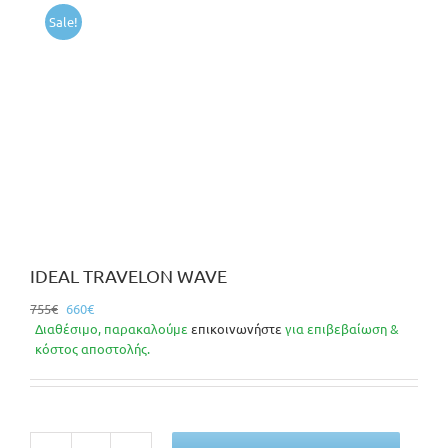
Sale!
IDEAL TRAVELON WAVE
Original
Η
755
€
660
€
price
τρέχουσα
Διαθέσιμο, παρακαλούμε
επικοινωνήστε
για επιβεβαίωση &
was:
τιμή
κόστος αποστολής.
755€.
είναι:
660€.