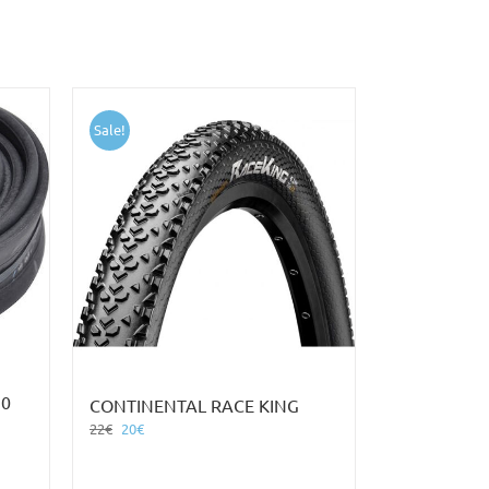
Sale!
30
CONTINENTAL RACE KING
Original
Η
22
€
20
€
price
τρέχουσα
was:
τιμή