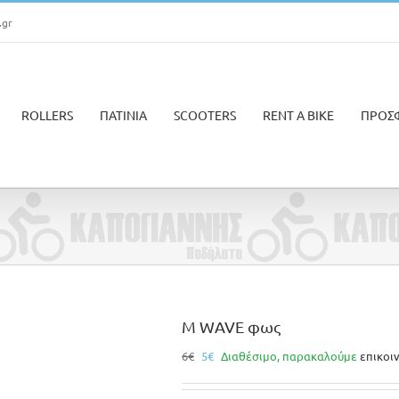
.gr
ROLLERS
ΠΑΤΙΝΙΑ
SCOOTERS
RENT A BIKE
ΠΡΟΣ
M WAVE φως
Original
Η
6
€
5
€
Διαθέσιμο, παρακαλούμε
επικοι
price
τρέχουσα
was:
τιμή