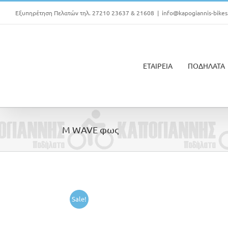
Μετάβαση
Εξυπηρέτηση Πελατών τηλ. 27210 23637 & 21608
|
info@kapogiannis-bikes
στο
περιεχόμενο
ΕΤΑΙΡΕΙΑ
ΠΟΔΗΛΑΤΑ
M WAVE φως
Sale!