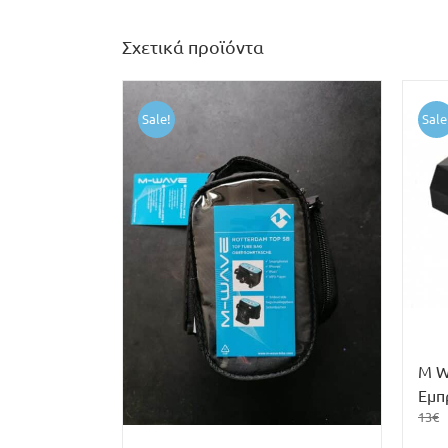
Σχετικά προϊόντα
Sale!
Sale
M W
Εμπ
13
€