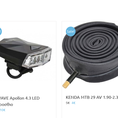
!
Sale!
KENDA MTB 29 AV 1.90-2.
AVE Apollon 4.3 LED
Original
Η
5
€
4
€
ροσθιο
price
τρέχουσα
Original
Η
10
€
was:
τιμή
price
τρέχουσα