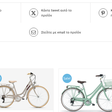
ο
Κάντε tweet αυτό το
προϊόν
Στείλτε με email το προϊόν
!
Sale!