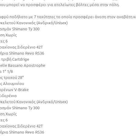
που μπορεί να προσφέρει για ατελείωτες βόλτες μέσα στην πόλη.
αφρύ ποδήλατο με 7 ταχύτητες το οποίο προσφέρει άνεση στον αναβάτη καθ
σκελετού Κανονικός (Ανδρικό/Unisex)
ασμάν Shimano Ty 300
ση Χωρίς
ες 6
ραχίονας Σιδερένιο 42Τ
τήρια Shimano Revo RS36
τριβή Cartdrige
Selle Bassano Apostrophe
 1” 1/8
ς τροχού 28”
ς Αλουμινίου
φρένων V-Brake
Σιδερένιο
σκελετού Κανονικός (Ανδρικό/Unisex)
ασμάν Shimano Ty 300
ση Χωρίς
ες 6
ραχίονας Σιδερένιο 42Τ
τήρια Shimano Revo RS36