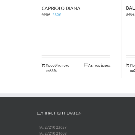
BAL
CAPRIOLO DIANA
340
€
Original
Η
320
€
280
€
price
τρέχουσα
was:
τιμή
320€.
είναι:
280€.
Προσθήκη στο
Λεπτομέρειες
Πρ
καλάθι
κα
ΕΞΥΠΗΡΕΤΗΣΗ ΠΕΛΑΤΩΝ
Τηλ. 27210 23637
Τηλ. 27210 21608