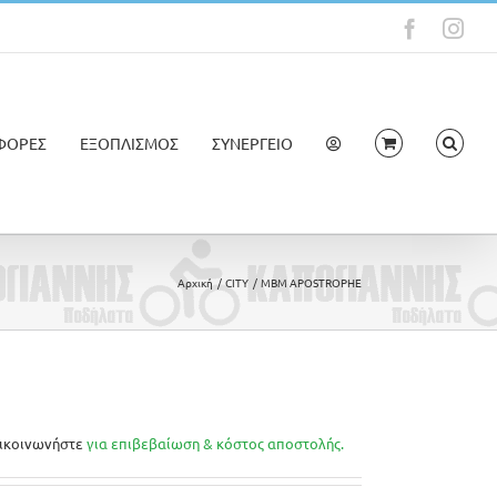
Faceboo
Ins
ΦΟΡΕΣ
ΕΞΟΠΛΙΣΜΟΣ
ΣΥΝΕΡΓΕΙΟ
Αρχική
CITY
MBM APOSTROPHE
ικοινωνήστε
για επιβεβαίωση & κόστος αποστολής.