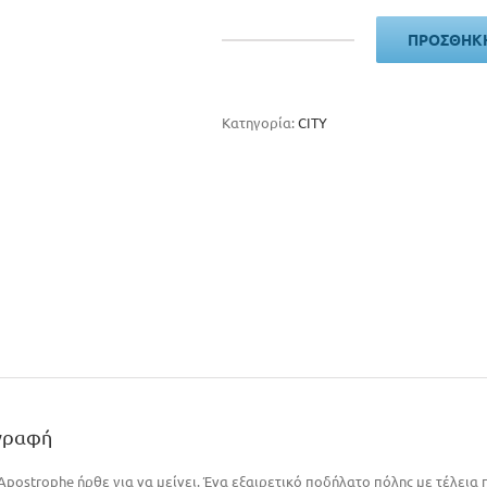
510€.
είναι:
490€.
ΠΡΟΣΘΉΚΗ
MBM
APOSTROPHE
ποσότητα
Κατηγορία:
CITY
γραφή
Apostrophe ήρθε για να μείνει. Ένα εξαιρετικό ποδήλατο πόλης με τέλεια