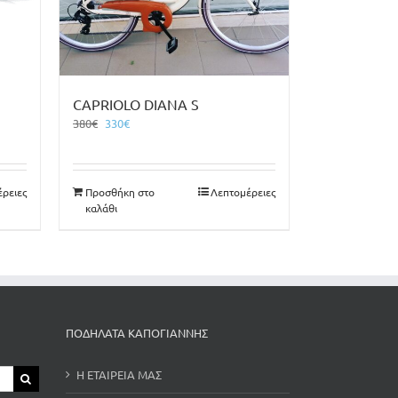
CAPRIOLO DIANA S
Original
Η
380
€
330
€
price
τρέχουσα
was:
τιμή
380€.
είναι:
ρειες
Προσθήκη στο
Λεπτομέρειες
330€.
καλάθι
ΠΟΔΗΛΑΤΑ ΚΑΠΟΓΙΑΝΝΗΣ
Η ΕΤΑΙΡΕΙΑ ΜΑΣ