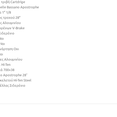
τριβή Cartdrige
Selle Bassano Apostrophe
 1” 1/8
ς τροχού 28”
ς Αλουμινίου
φρένων V-Brake
Σιδερένιο
αι
Ναι
νάρτηση Οχι
αι
ες Αλουμινίου
 Hi-Ten
κά 700×38
ο Apostrophe 28″
κελετού Hi-Ten Steel
σέλλας Σιδερένιο