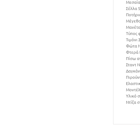
Μεσαία 
Σέλλα 
Ποτήρια
Μέγεθο
Μανέτε
Τύπος 
Τιμόνι 
Φώτα Ν
Φτερά 
Πίσω α
Σταντ Ν
Δαγκάν
Πιρούνι
Ελαστι
Μοντέλ
Υλικό σ
Ντίζα 