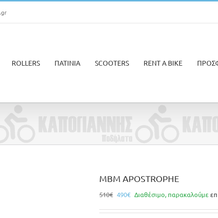
.gr
ROLLERS
ΠΑΤΙΝΙΑ
SCOOTERS
RENT A BIKE
ΠΡΟΣ
MBM APOSTROPHE
Original
Η
510
€
490
€
Διαθέσιμο, παρακαλούμε
επ
price
τρέχουσα
was:
τιμή