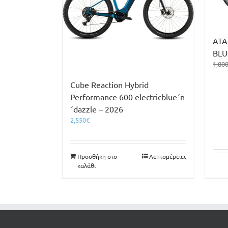
ATA
BLU
1,80
Cube Reaction Hybrid
Performance 600 electricblue´n
´dazzle – 2026
2,550
€
Προσθήκη στο
Λεπτομέρειες
καλάθι