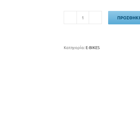
ΠΡΟΣΘΉΚΗ
ORIENT
ΤΡΙΚΥΚΛΟ
E-
BIKE
ποσότητα
Κατηγορία:
E-BIKES