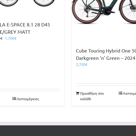
LA E-SPACE 8.1 28 D45
E/GREY MATT
Original
Η
0
€
1,700
€
price
τρέχουσα
Cube Touring Hybrid One 5
was:
τιμή
1,800€.
είναι:
Darkgreen ‘n’ Green – 2024
1,700€.
2,700
€
Προσθήκη στο
Λεπτομέ
Λεπτομέρειες
καλάθι