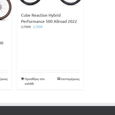
Cube Reaction Hybrid
Performance 500 Allroad 2022
Original
Η
2,780
€
2,700
€
price
τρέχουσα
was:
τιμή
2,780€.
είναι:
00
2,700€.
ρειες
Προσθήκη στο
Λεπτομέρειες
καλάθι