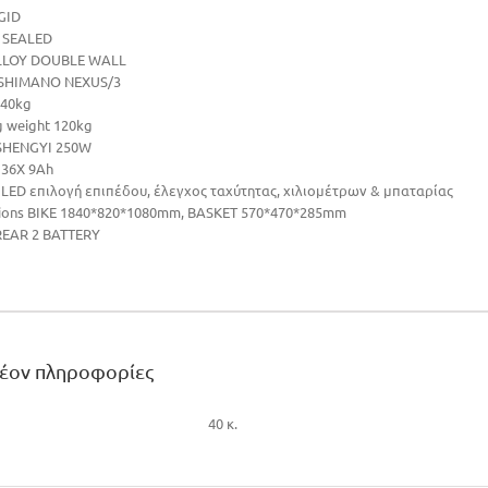
GID
t SEALED
LLOY DOUBLE WALL
r SHIMANO NEXUS/3
 40kg
g weight 120kg
SHENGYI 250W
 36X 9Ah
 LED επιλογή επιπέδου, έλεγχος ταχύτητας, χιλιομέτρων & μπαταρίας
ions BIKE 1840*820*1080mm, BASKET 570*470*285mm
 REAR 2 BATTERY
λέον πληροφορίες
40 κ.