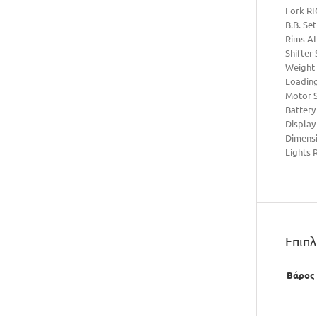
Fork RI
B.B. Se
Rims A
Shifte
Weight
Loadin
Motor 
Battery
Display
Dimens
Lights
Επιπ
Βάρος