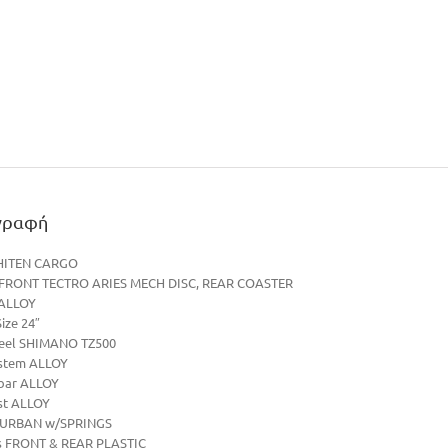
γραφή
HITEN CARGO
 FRONT TECTRO ARIES MECH DISC, REAR COASTER
 ALLOY
ize 24″
eel SHIMANO TZ500
stem ALLOY
bar ALLOY
st ALLOY
 URBAN w/SPRINGS
s FRONT & REAR PLASTIC