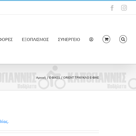
Faceboo
Ins
ΦΟΡΕΣ
ΕΞΟΠΛΙΣΜΟΣ
ΣΥΝΕΡΓΕΙΟ
Αρχική
E-BIKES
ORIENT ΤΡΙΚΥΚΛΟ E-BIKE
λίας.