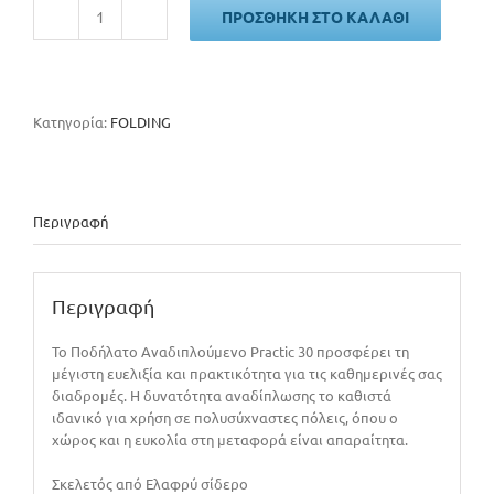
ΠΡΟΣΘΉΚΗ ΣΤΟ ΚΑΛΆΘΙ
POLAR
BIKES
PRACTIC
30
ποσότητα
Κατηγορία:
FOLDING
Περιγραφή
Περιγραφή
Το Ποδήλατο Αναδιπλούμενο Practic 30 προσφέρει τη
μέγιστη ευελιξία και πρακτικότητα για τις καθημερινές σας
διαδρομές. Η δυνατότητα αναδίπλωσης το καθιστά
ιδανικό για χρήση σε πολυσύχναστες πόλεις, όπου ο
χώρος και η ευκολία στη μεταφορά είναι απαραίτητα.
Σκελετός από Ελαφρύ σίδερο