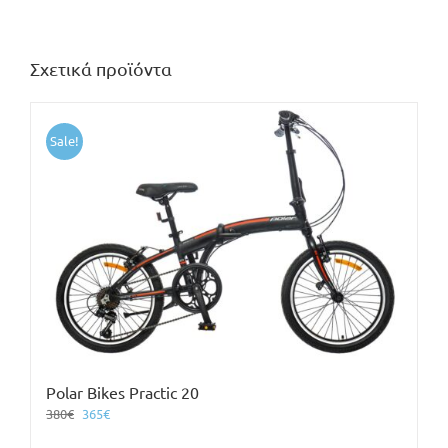
Σχετικά προϊόντα
Sale!
Polar Bikes Practic 20
Original
Η
380
€
365
€
price
τρέχουσα