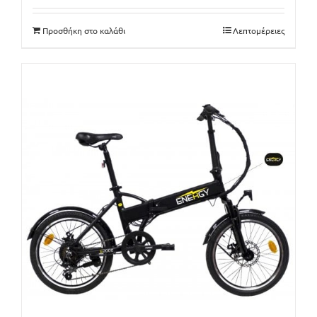
was:
τιμή
380€.
είναι:
Προσθήκη στο καλάθι
Λεπτομέρειες
365€.