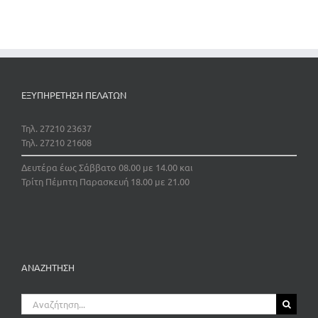
ΕΞΥΠΗΡΕΤΗΣΗ ΠΕΛΑΤΩΝ
Τηλ. 27210 23637
Τηλ. 27210 21608
Δευτέρα έως Σάββατο 08.00 με 14.00 και
Τρίτη Πέμπτη Παρασκευή 18.00 με 21.00
ΑΝΑΖΗΤΗΣΗ
Αναζήτηση
για: