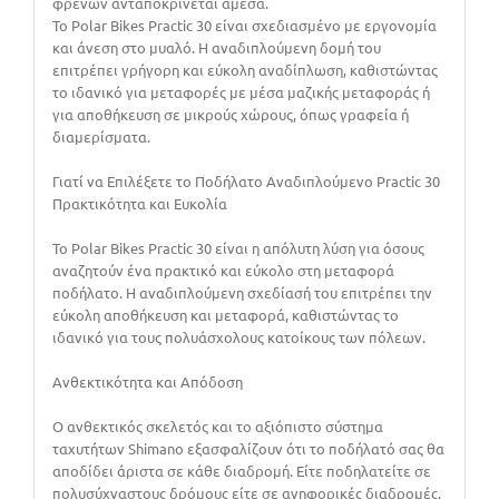
φρένων ανταποκρίνεται άμεσα.
Το Polar Bikes Practic 30 είναι σχεδιασμένο με εργονομία
και άνεση στο μυαλό. Η αναδιπλούμενη δομή του
επιτρέπει γρήγορη και εύκολη αναδίπλωση, καθιστώντας
το ιδανικό για μεταφορές με μέσα μαζικής μεταφοράς ή
για αποθήκευση σε μικρούς χώρους, όπως γραφεία ή
διαμερίσματα.
Γιατί να Επιλέξετε το Ποδήλατο Αναδιπλούμενο Practic 30
Πρακτικότητα και Ευκολία
Το Polar Bikes Practic 30 είναι η απόλυτη λύση για όσους
αναζητούν ένα πρακτικό και εύκολο στη μεταφορά
ποδήλατο. Η αναδιπλούμενη σχεδίασή του επιτρέπει την
εύκολη αποθήκευση και μεταφορά, καθιστώντας το
ιδανικό για τους πολυάσχολους κατοίκους των πόλεων.
Ανθεκτικότητα και Απόδοση
Ο ανθεκτικός σκελετός και το αξιόπιστο σύστημα
ταχυτήτων Shimano εξασφαλίζουν ότι το ποδήλατό σας θα
αποδίδει άριστα σε κάθε διαδρομή. Είτε ποδηλατείτε σε
πολυσύχναστους δρόμους είτε σε ανηφορικές διαδρομές,