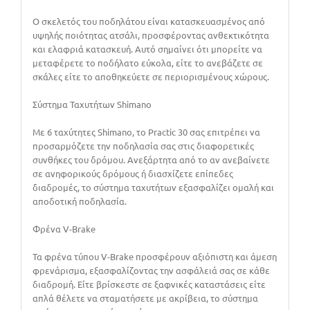
Ο σκελετός του ποδηλάτου είναι κατασκευασμένος από
υψηλής ποιότητας ατσάλι, προσφέροντας ανθεκτικότητα
και ελαφριά κατασκευή. Αυτό σημαίνει ότι μπορείτε να
μεταφέρετε το ποδήλατο εύκολα, είτε το ανεβάζετε σε
σκάλες είτε το αποθηκεύετε σε περιορισμένους χώρους.
Σύστημα Ταχυτήτων Shimano
Με 6 ταχύτητες Shimano, το Practic 30 σας επιτρέπει να
προσαρμόζετε την ποδηλασία σας στις διαφορετικές
συνθήκες του δρόμου. Ανεξάρτητα από το αν ανεβαίνετε
σε ανηφορικούς δρόμους ή διασχίζετε επίπεδες
διαδρομές, το σύστημα ταχυτήτων εξασφαλίζει ομαλή και
αποδοτική ποδηλασία.
Φρένα V-Brake
Τα φρένα τύπου V-Brake προσφέρουν αξιόπιστη και άμεση
φρενάρισμα, εξασφαλίζοντας την ασφάλειά σας σε κάθε
διαδρομή. Είτε βρίσκεστε σε ξαφνικές καταστάσεις είτε
απλά θέλετε να σταματήσετε με ακρίβεια, το σύστημα