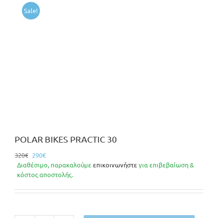
Sale!
POLAR BIKES PRACTIC 30
Original
Η
320
€
290
€
price
τρέχουσα
Διαθέσιμο, παρακαλούμε
επικοινωνήστε
για επιβεβαίωση &
was:
τιμή
κόστος αποστολής.
320€.
είναι:
290€.