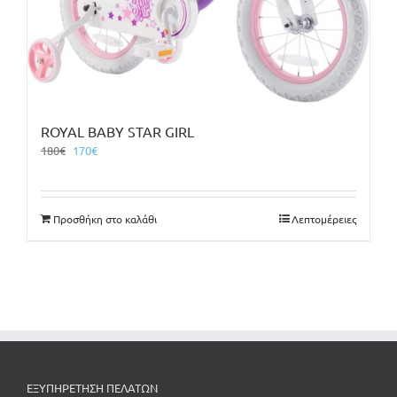
ROYAL BABY STAR GIRL
Original
Η
180
€
170
€
price
τρέχουσα
was:
τιμή
180€.
είναι:
Προσθήκη στο καλάθι
Λεπτομέρειες
170€.
ΕΞΥΠΗΡΕΤΗΣΗ ΠΕΛΑΤΩΝ