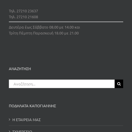
Τηλ. 27210 23637
Τηλ. 27210 21608
Δευτέρα έως Σάββατο 08.00 με 14.00 και
Τρίτη Πέμπτη Παρασκευή 18.00 με 21.00
ΑΝΑΖΗΤΗΣΗ
Αναζήτηση
για:
ΠΟΔΗΛΑΤΑ ΚΑΠΟΓΙΑΝΝΗΣ
Η ΕΤΑΙΡΕΙΑ ΜΑΣ
ΣΥΝΕΡΓΕΙΟ