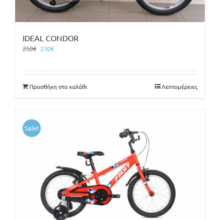
IDEAL CONDOR
Original
Η
250
€
230
€
price
τρέχουσα
was:
τιμή
250€.
είναι:
Προσθήκη στο καλάθι
Λεπτομέρειες
230€.
Sale!