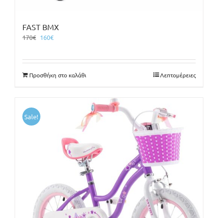
FAST BMX
Original
Η
170
€
160
€
price
τρέχουσα
was:
τιμή
170€.
είναι:
Προσθήκη στο καλάθι
Λεπτομέρειες
160€.
Sale!