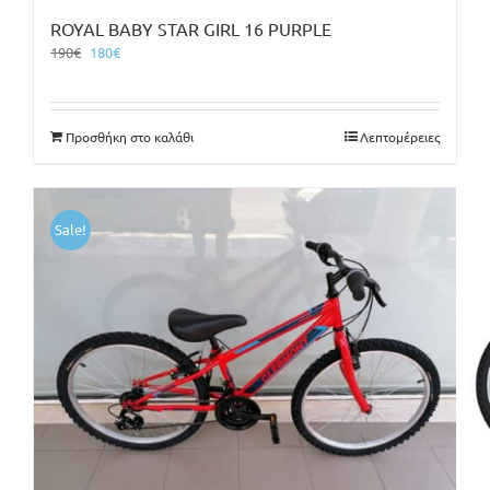
ROYAL BABY STAR GIRL 16 PURPLE
Original
Η
190
€
180
€
price
τρέχουσα
was:
τιμή
190€.
είναι:
Προσθήκη στο καλάθι
Λεπτομέρειες
180€.
Sale!