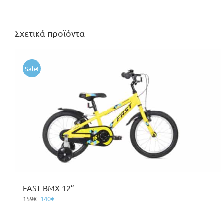
Σχετικά προϊόντα
Sale!
FAST BMX 12”
Original
Η
159
€
140
€
price
τρέχουσα
was:
τιμή