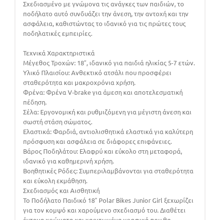
Σχεδιασμένο με γνώμονα τις ανάγκες των παιδιών, το
ποδήλατο αυτό συνδυάζει την άνεση, την αντοχή και την
ασφάλεια, καθιστώντας το ιδανικό για τις πρώτες τους
ποδηλατικές εμπειρίες.
Τεχνικά Χαρακτηριστικά
Μέγεθος Τροχών: 18″, ιδανικό για παιδιά ηλικίας 5-7 ετών.
Υλικό Πλαισίου: Ανθεκτικό ατσάλι που προσφέρει
σταθερότητα και μακροχρόνια χρήση.
Φρένα: Φρένα V-brake για άμεση και αποτελεσματική
πέδηση.
Σέλα: Εργονομική και ρυθμιζόμενη για μέγιστη άνεση και
σωστή στάση σώματος.
Ελαστικά: Φαρδιά, αντιολισθητικά ελαστικά για καλύτερη
πρόσφυση και ασφάλεια σε διάφορες επιφάνειες.
Βάρος Ποδηλάτου: Ελαφρύ και εύκολο στη μεταφορά,
ιδανικό για καθημερινή χρήση.
Βοηθητικές Ρόδες: Συμπεριλαμβάνονται για σταθερότητα
και εύκολη εκμάθηση.
Σχεδιασμός και Αισθητική
Το Ποδήλατο Παιδικό 18″ Polar Bikes Junior Girl ξεχωρίζει
για τον κομψό και χαρούμενο σχεδιασμό του. Διαθέτει
έντονα χρώματα και χαριτωμένα γραφικά που θα