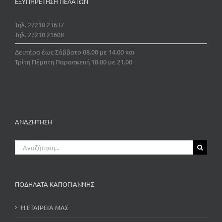
ΕΞΥΠΗΡΕΤΗΣΗ ΠΕΛΑΤΩΝ
Τηλ. 27210 23637
Τηλ. 27210 21608
Δευτέρα έως Σάββατο 08.00 με 14.00 και
Τρίτη Πέμπτη Παρασκευή 18.00 με 21.00
ΑΝΑΖΗΤΗΣΗ
Αναζήτηση
για:
ΠΟΔΗΛΑΤΑ ΚΑΠΟΓΙΑΝΝΗΣ
Η ΕΤΑΙΡΕΙΑ ΜΑΣ