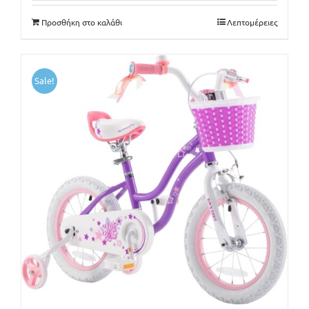
159€.
είναι:
Προσθήκη στο καλάθι
Λεπτομέρειες
140€.
Sale!