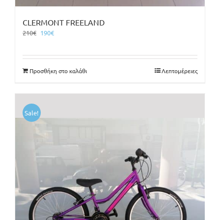
CLERMONT FREELAND
Original
Η
210
€
190
€
price
τρέχουσα
was:
τιμή
210€.
είναι:
Προσθήκη στο καλάθι
Λεπτομέρειες
190€.
Sale!