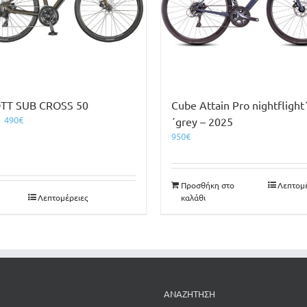
TT SUB CROSS 50
Cube Attain Pro nightflight
Original
Η
490
€
´grey – 2025
price
τρέχουσα
950
€
was:
τιμή
690€.
είναι:
490€.
Προσθήκη στο
Λεπτομέ
Λεπτομέρειες
καλάθι
ΑΝΑΖΗΤΗΣΗ