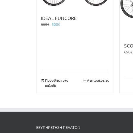
IDEAL FUNCORE
Original
Η
550
€
500
€
price
τρέχουσα
was:
τιμή
550€.
είναι:
SCO
500€.
690
€
Προσθήκη στο
Λεπτομέρειες
καλάθι
ΕΞΥΠΗΡΕΤΗΣΗ ΠΕΛΑΤΩΝ