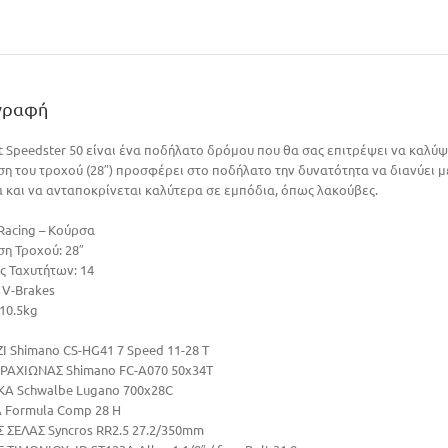
γραφή
t Speedster 50 είναι ένα ποδήλατο δρόμου που θα σας επιτρέψει να καλύ
ση του τροχού (28″) προσφέρει στο ποδήλατο την δυνατότητα να διανύει 
α και να ανταποκρίνεται καλύτερα σε εμπόδια, όπως λακούβες.
Racing – Κούρσα
ση Τροχού: 28″
ς Ταχυτήτων: 14
 V-Brakes
10.5kg
Ι Shimano CS-HG41 7 Speed 11-28 T
ΡΑΧΙΩΝΑΣ Shimano FC-A070 50x34T
ΚΑ Schwalbe Lugano 700x28C
 Formula Comp 28 H
 ΣΕΛΑΣ Syncros RR2.5 27.2/350mm