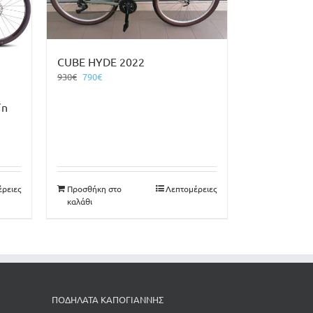
CUBE HYDE 2022
Original
Η
930
€
790
€
price
τρέχουσα
was:
τιμή
´n
930€.
είναι:
790€.
ρειες
Προσθήκη στο
Λεπτομέρειες
καλάθι
ΠΟΔΗΛΑΤΑ ΚΑΠΟΓΙΑΝΝΗΣ