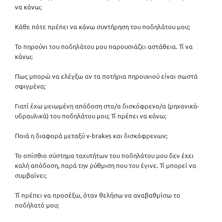
να κάνω;
Κάθε πότε πρέπει να κάνω συντήρηση του ποδηλάτου μου;
Το πηρούνι του ποδηλάτου μου παρουσιάζει αστάθεια. Τί να
κάνω;
Πως μπορώ να ελέγξω αν τα ποτήρια πηρουνιού είναι σωστά
σφιγμένα;
Γιατί έχω μειωμένη απόδοση στο/α δισκόφρενο/α (μηχανικά-
υδραυλικά) του ποδηλάτου μου; Τί πρέπει να κάνω;
Ποιά η διαφορά μεταξύ v-brakes και δισκόφρενων;
Το οπίσθιο σύστημα ταχυτήτων του ποδηλάτου μου δεν έχει
καλή απόδοση, παρά την ρύθμιση που του έγινε. Τί μπορεί να
συμβαίνει;
Τί πρέπει να προσέξω, όταν θελήσω να αναβαθμίσω το
ποδήλατό μου;