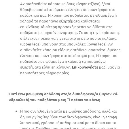
Αν αισθανθείτε κάποιου είδους κίνηση (τζόγο) ή/και
θόρυβο, απαιτείται άμεσος έλεγχος και συντήρηση στο
κατάστημά μας. Η χρήση του ποδηλάτου με φθαρμένα ή
χαλαρά τα παραπάνω εξαρτήματα καθίσταται
επικίνδυνη. Ιδιαίτερη προσοχή πρέπει να δίδεται στα
ποδήλατα με πηρούνι ανάρτησης. Σε αυτή την περίπτωση,
ο έλεγχος πρέπει να γίνεται στο σημείο που τα καλάμια
(upper legs) μπαίνουν στις μπουκάλες (lower legs). Αν
αισθανθείτε κάποιου είδους αστάθεια, απαιτείται άμεσος
έλεγχος και συντήρηση στο κατάστημά μας. Η χρήση του
ποδηλάτου με φθαρμένα ή χαλαρά τα παραπάνω
εξαρτήματα είναι επικίνδυνη.
Επικοινωνήστε
μαζί μας για
περισσότερες πληροφορίες.
Γιατί έχω μειωμένη απόδοση στο/α δισκόφρενο/α (μηχανικά-
υδραυλικά) του ποδηλάτου μου; Τί πρέπει να κάνω;
Η πιο συνηθισμένη αιτία μειωμένης απόδοσης, αλλά και
δημιουργίας θορύβου των δισκόφρενων, είναι η επαφή
λιπαντικού, γράσσου ή καθαριστικού με το δίσκο και τα
τακάκια. Συνήθως, παρατηρείται μετά από συντήρηση ή