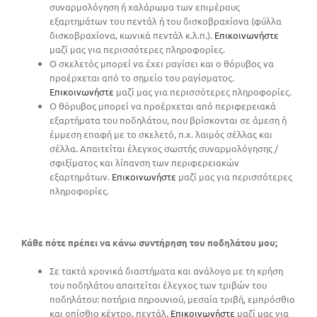
συναρμολόγηση ή χαλάρωμα των επιμέρους
εξαρτημάτων του πεντάλ ή του δισκοβραχίονα (φύλλα
δισκοβραχίονα, κωνικά πεντάλ κ.λ.π.).
Επικοινωνήστε
μαζί μας για περισσότερες πληροφορίες.
Ο σκελετός μπορεί να έχει ραγίσει και ο θόρυβος να
προέρχεται από το σημείο του ραγίσματος.
Επικοινωνήστε
μαζί μας για περισσότερες πληροφορίες.
Ο θόρυβος μπορεί να προέρχεται από περιφερειακά
εξαρτήματα του ποδηλάτου, που βρίσκονται σε άμεση ή
έμμεση επαφή με το σκελετό, π.χ. λαιμός σέλλας και
σέλλα. Απαιτείται έλεγχος σωστής συναρμολόγησης /
σφιξίματος και λίπανση των περιφερειακών
εξαρτημάτων.
Επικοινωνήστε
μαζί μας για περισσότερες
πληροφορίες.
Κάθε πότε πρέπει να κάνω συντήρηση του ποδηλάτου μου;
Σε τακτά χρονικά διαστήματα και ανάλογα με τη χρήση
του ποδηλάτου απαιτείται έλεγχος των τριβών του
ποδηλάτου: ποτήρια πηρουνιού, μεσαία τριβή, εμπρόσθιο
και οπίσθιο κέντρο, πεντάλ.
Επικοινωνήστε
μαζί μας για