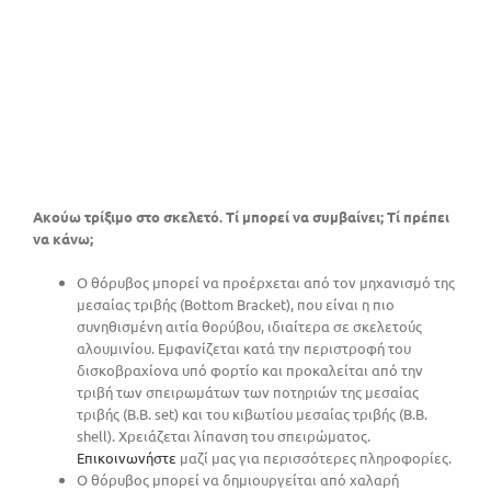
Ακούω τρίξιμο στο σκελετό. Τί μπορεί να συμβαίνει; Τί πρέπει
να κάνω;
Ο θόρυβος μπορεί να προέρχεται από τον μηχανισμό της
μεσαίας τριβής (Bottom Bracket), που είναι η πιο
συνηθισμένη αιτία θορύβου, ιδιαίτερα σε σκελετούς
αλουμινίου. Εμφανίζεται κατά την περιστροφή του
δισκοβραχίονα υπό φορτίο και προκαλείται από την
τριβή των σπειρωμάτων των ποτηριών της μεσαίας
τριβής (Β.Β. set) και του κιβωτίου μεσαίας τριβής (Β.Β.
shell). Χρειάζεται λίπανση του σπειρώματος.
Επικοινωνήστε
μαζί μας για περισσότερες πληροφορίες.
Ο θόρυβος μπορεί να δημιουργείται από χαλαρή