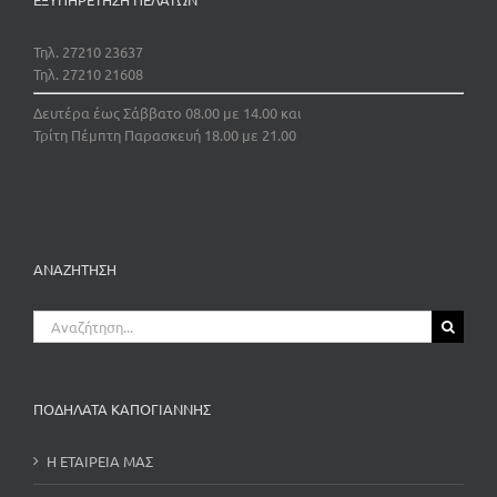
Τηλ. 27210 23637
Τηλ. 27210 21608
Δευτέρα έως Σάββατο 08.00 με 14.00 και
Τρίτη Πέμπτη Παρασκευή 18.00 με 21.00
ΑΝΑΖΗΤΗΣΗ
Αναζήτηση
για:
ΠΟΔΗΛΑΤΑ ΚΑΠΟΓΙΑΝΝΗΣ
Η ΕΤΑΙΡΕΙΑ ΜΑΣ