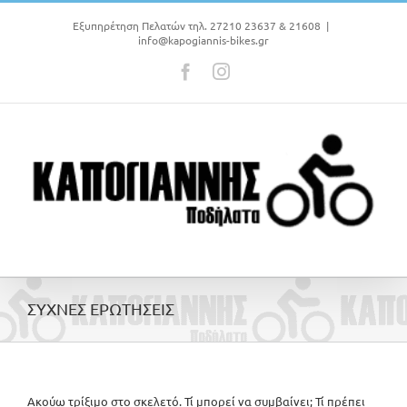
Μετάβαση
στο
Εξυπηρέτηση Πελατών τηλ. 27210 23637 & 21608
|
info@kapogiannis-bikes.gr
περιεχόμενο
Facebook
Instagram
ΣΥΧΝΕΣ ΕΡΩΤΗΣΕΙΣ
Ακούω τρίξιμο στο σκελετό. Τί μπορεί να συμβαίνει; Τί πρέπει