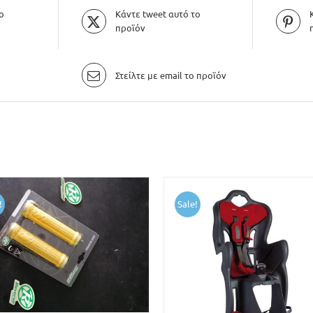
ο
Κάντε tweet αυτό το
προϊόν
Στείλτε με email το προϊόν
!
Sale!