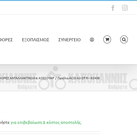
Faceboo
Ins
ΦΟΡΕΣ
ΕΞΟΠΛΙΣΜΟΣ
ΣΥΝΕΡΓΕΙΟ
ΟΡΕΣ ΑΝΤΑΛΛΑΚΤΙΚΩΝ & ΑΞΕΣΟΥΑΡ
Πετάλια ACID A3-ZP R – 92408
8
νήστε
για επιβεβαίωση & κόστος αποστολής.