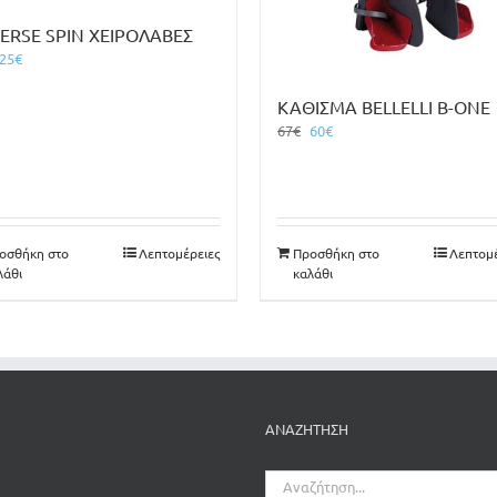
ERSE SPIN ΧΕΙΡΟΛΑΒΕΣ
Original
Η
25
€
price
τρέχουσα
was:
τιμή
ΚΑΘΙΣΜΑ BELLELLI B-ONE
28€.
είναι:
Original
Η
67
€
60
€
25€.
price
τρέχουσα
was:
τιμή
67€.
είναι:
60€.
οσθήκη στο
Λεπτομέρειες
Προσθήκη στο
Λεπτομέ
λάθι
καλάθι
ΑΝΑΖΗΤΗΣΗ
Αναζήτηση