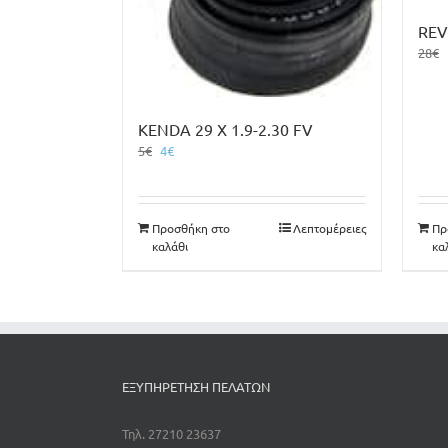
REV
28
€
KENDA 29 X 1.9-2.30 FV
Original
Η
5
€
4
€
price
τρέχουσα
was:
τιμή
5€.
είναι:
Προσθήκη στο
Λεπτομέρειες
Πρ
4€.
καλάθι
κα
ΕΞΥΠΗΡΕΤΗΣΗ ΠΕΛΑΤΩΝ
Τηλ. 27210 23637