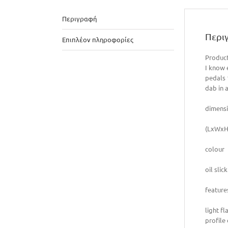
Περιγραφή
Περι
Επιπλέον πληροφορίες
Product
I know 
pedals 1
dab in a
dimens
(LxWxH)
colour
oil slick
feature
light f
profile 