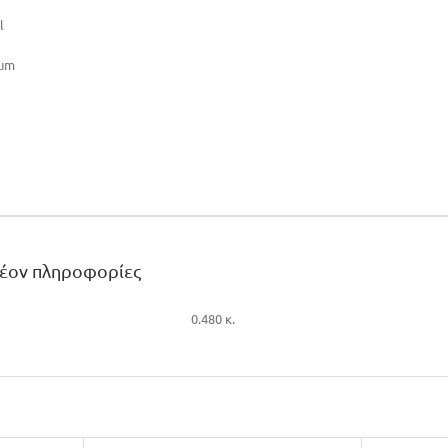
l
ium
λέον πληροφορίες
0.480 κ.