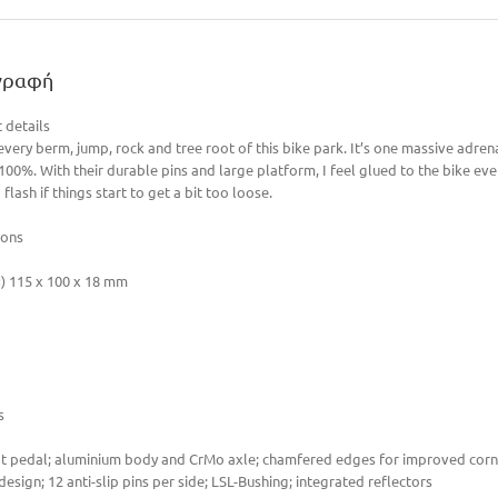
γραφή
 details
every berm, jump, rock and tree root of this bike park. It’s one massive adre
00%. With their durable pins and large platform, I feel glued to the bike even 
 flash if things start to get a bit too loose.
ions
 115 x 100 x 18 mm
s
lat pedal; aluminium body and CrMo axle; chamfered edges for improved corne
design; 12 anti-slip pins per side; LSL-Bushing; integrated reflectors