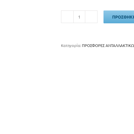
ΠΡΟΣΘΉΚΗ
Πετάλια
ACID
A3-
ZP
R
Κατηγορία:
ΠΡΟΣΦΟΡΕΣ ΑΝΤΑΛΛΑΚΤΙΚΩ
-
92408
ποσότητα