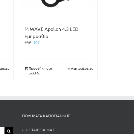
M WAVE Apollon 4.3 LED
Εμπροσθιο
Original
Η
13
€
10
€
price
τρέχουσα
was:
τιμή
13€.
είναι:
10€.
ρειες
Προσθήκη στο
Λεπτομέρειες
καλάθι
ΠΟΔΗΛΑΤΑ ΚΑΠΟΓΙΑΝΝΗΣ
Η ΕΤΑΙΡΕΙΑ ΜΑΣ