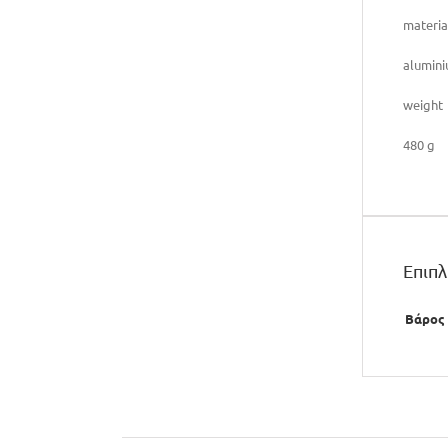
materia
alumin
weight
480 g
Επιπ
Βάρος