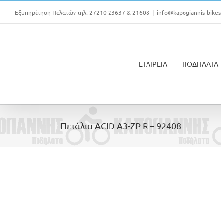
Μετάβαση
Εξυπηρέτηση Πελατών τηλ. 27210 23637 & 21608
|
info@kapogiannis-bikes
στο
περιεχόμενο
ΕΤΑΙΡΕΙΑ
ΠΟΔΗΛΑΤΑ
Πετάλια ACID A3-ZP R – 92408