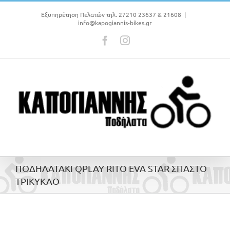
Μετάβαση
στο
Εξυπηρέτηση Πελατών τηλ. 27210 23637 & 21608
|
info@kapogiannis-bikes.gr
περιεχόμενο
Facebook
Instagram
ΠΟΔΗΛΑΤΑΚΙ QPLAY RITO EVA STAR ΣΠΑΣΤΟ
ΤΡΙΚΥΚΛΟ