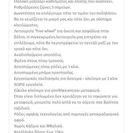
Μαλακό μαξιλάρι καθίσματος και πλάτης που αναπνέει.
Ρυθμιζόμενες ζώνες 5 σημείων.
Δυνατότητα να επιλέγουμε πότε το τιμόνι του ποδηλάτου
θα το χειρίζεται το μικρό μας και πότε όχι, με σύστημα
κλειδώματος.
Λειτουργία “free wheel” για άνεση και ασφάλεια στην
βόλτα. Η συγκεκριμένη λειτουργία μας επιτρέπει να
επιλέξουμε, πότε θα περιστρέφεται το πεντάλ μαζί με τον
τροχό και πότε όχι.
Αναδιπλούμενο υποπόδιο.
Φρένα στους πίσω τροχούς.
Αποσπώμενες πίσω ρόδες με 1 κλικ.
Αποσπωμένη μπάρα προστασίας.
Εργονομικός σχεδιασμός για άνοιγμα – κλείσιμο με 3 κλικ
ΧΩΡΙΣ εργαλεία.
Εύκολο κλείσιμο για αποθήκευση και μεταφορά.
Όταν είναι διπλωμένο δεν χρειάζεται να το σηκώσετε για
μεταφορά, μπορείτε πολύ απλά να το σύρετε σαν βαλίτσα
ταξιδιού.
Ρόδες υψηλής τεχνολογίας από συμπαγές αντικραδασμικό
αφρό.
Χωρίς Κάδμιο και Φθαλικά.
Κατάλληλο βάρος έως 25kg.