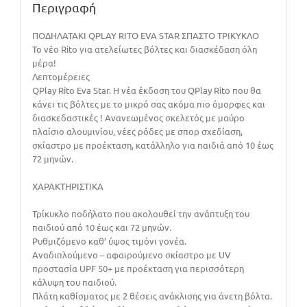
Περιγραφή
ΠΟΔΗΛΑΤΑΚΙ QPLAY RITO EVA STAR ΣΠΑΣΤΟ ΤΡΙΚΥΚΛΟ
Το νέο Rito για ατελείωτες βόλτες και διασκέδαση όλη
μέρα!
Λεπτομέρειες
QPlay Rito Eva Star. Η νέα έκδοση του QPlay Rito που θα
κάνει τις βόλτες με το μικρό σας ακόμα πιο όμορφες και
διασκεδαστικές ! Ανανεωμένος σκελετός με μαύρο
πλαίσιο αλουμινίου, νέες ρόδες με σπορ σχεδίαση,
σκίαστρο με προέκταση, κατάλληλο για παιδιά από 10 έως
72 μηνών.
ΧΑΡΑΚΤΗΡΙΣΤΙΚΑ
Τρίκυκλο ποδήλατο που ακολουθεί την ανάπτυξη του
παιδιού από 10 έως και 72 μηνών.
Ρυθμιζόμενο καθ’ ύψος τιμόνι γονέα.
Αναδιπλούμενο – αφαιρούμενο σκίαστρο με UV
προστασία UPF 50+ με προέκταση για περισσότερη
κάλυψη του παιδιού.
Πλάτη καθίσματος με 2 θέσεις ανάκλισης για άνετη βόλτα.