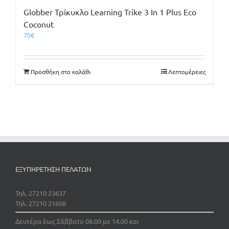
Globber Τρίκυκλο Learning Trike 3 In 1 Plus Eco
Coconut
70
€
Προσθήκη στο καλάθι
Λεπτομέρειες
ΕΞΥΠΗΡΕΤΗΣΗ ΠΕΛΑΤΩΝ
Τηλ. 27210 23637
Τηλ. 27210 21608
Δευτέρα έως Σάββατο 08.00 με 14.00 και