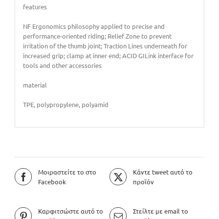
features
NF Ergonomics philosophy applied to precise and
performance-oriented riding; Relief Zone to prevent
irritation of the thumb joint; Traction Lines underneath for
increased grip; clamp at inner end; ACID GILink interface for
tools and other accessories
material
TPE, polypropylene, polyamid
Μοιραστείτε το στο
Κάντε tweet αυτό το
Facebook
προϊόν
Καρφιτσώστε αυτό το
Στείλτε με email το