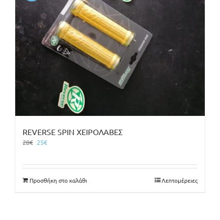
REVERSE SPIN ΧΕΙΡΟΛΑΒΕΣ
Original
Η
28
€
25
€
price
τρέχουσα
was:
τιμή
28€.
είναι:
Προσθήκη στο καλάθι
Λεπτομέρειες
25€.