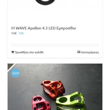
M WAVE Apollon 4.3 LED Εμπροσθιο
Original
Η
13
€
10
€
price
τρέχουσα
was:
τιμή
13€.
είναι:
Προσθήκη στο καλάθι
Λεπτομέρειες
10€.
Sale!