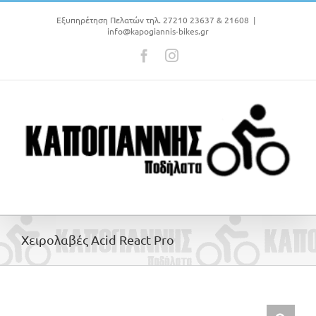
Μετάβαση
στο
Εξυπηρέτηση Πελατών τηλ. 27210 23637 & 21608
|
info@kapogiannis-bikes.gr
περιεχόμενο
Facebook
Instagram
Χειρολαβές Acid React Pro