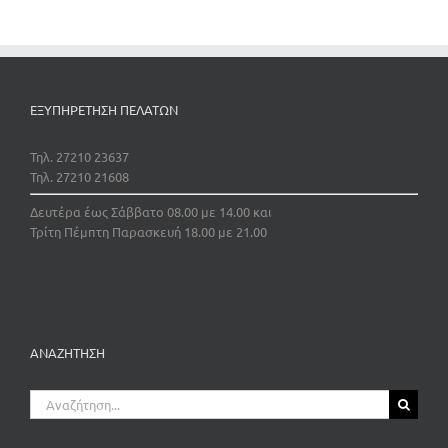
ΕΞΥΠΗΡΕΤΗΣΗ ΠΕΛΑΤΩΝ
Τηλ. 27210 23637
Τηλ. 27210 21608
Δευτέρα έως Σάββατο 08.00 με 14.00 και
Τρίτη Πέμπτη Παρασκευή 18.00 με 21.00
ΑΝΑΖΗΤΗΣΗ
Αναζήτηση
για: