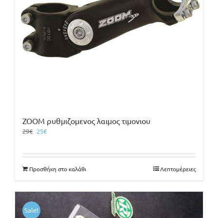
ZOOM ρυθμιζομενος λαιμος τιμονιου
Original
Η
29
€
25
€
price
τρέχουσα
was:
τιμή
29€.
είναι:
Προσθήκη στο καλάθι
Λεπτομέρειες
25€.
Sale!