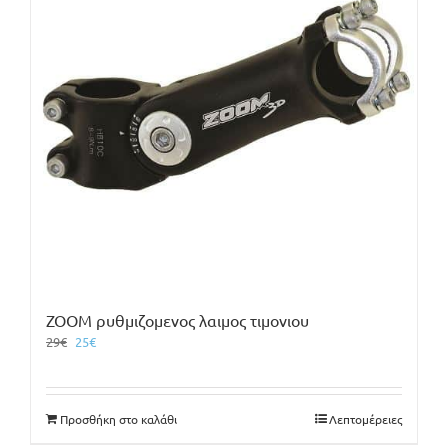
ZOOM ρυθμιζομενος λαιμος τιμονιου
Original
Η
29
€
25
€
price
τρέχουσα
was:
τιμή
29€.
είναι:
Προσθήκη στο καλάθι
Λεπτομέρειες
25€.