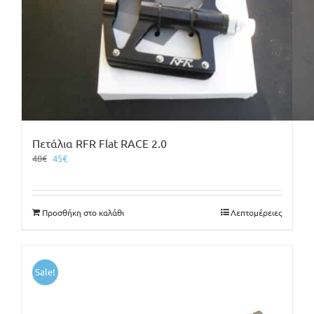
Πετάλια RFR Flat RACE 2.0
Original
Η
48
€
45
€
price
τρέχουσα
was:
τιμή
48€.
είναι:
Προσθήκη στο καλάθι
Λεπτομέρειες
45€.
Sale!