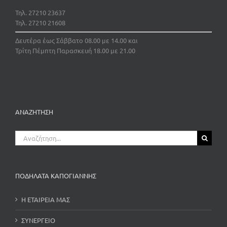
Τηλ. 27210 23637
Τηλ. 27210 21608
Δευτέρα έως Σάββατο 08.00 με 14.00 και
Τρίτη Πέμπτη Παρασκευή 18.00 με 21.00
ΑΝΑΖΗΤΗΣΗ
Αναζήτηση
για:
ΠΟΔΗΛΑΤΑ ΚΑΠΟΓΙΑΝΝΗΣ
Η ΕΤΑΙΡΕΙΑ ΜΑΣ
ΣΥΝΕΡΓΕΙΟ