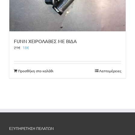
FUNN ΧΕΙΡΟΛΑΒΕΣ ΜΕ ΒΙΔΑ
Original
Η
21
€
18
€
price
τρέχουσα
was:
τιμή
21€.
είναι:
Προσθήκη στο καλάθι
Λεπτομέρειες
18€.
ΕΞΥΠΗΡΕΤΗΣΗ ΠΕΛΑΤΩΝ