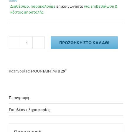
550
€
Διαθέσιμο, παρακαλούμε
επικοινωνήστε
για επιβεβαίωση &
κόστος αποστολής.
ΠΡΟΣΘΉΚΗ ΣΤΟ ΚΑΛΆΘΙ
Cube
Aim
ONE
marinblue
'n'
Κατηγορίες:
MOUNTAIN
,
MTB 29"
reflex
-
2026
ποσότητα
Περιγραφή
Επιπλέον πληροφορίες
Περιγραφή