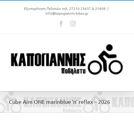
Μετάβαση
στο
Εξυπηρέτηση Πελατών τηλ. 27210 23637 & 21608
|
info@kapogiannis-bikes.gr
περιεχόμενο
Facebook
Instagram
Cube Aim ONE marinblue ‘n’ reflex – 2026