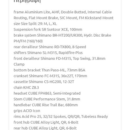
frame Aluminium Lite, AMF, Double Butted, Internal Cable
Routing, Flat Mount Brake, SIC Mount, FM Kickstand Mount
size Size Split: 29: M, L, XL
Suspension fork SR Suntour XCE, 100mm
brake system Shimano BR-MT200/UR300, Hydr. Disc Brake
PM/FM (160/160)
rear derailleur Shimano RD-TX800, 8-Speed
shifters Shimano SL-M315, Rapidfire-Plus
front derailleur Shimano FD-M315, Top Swing, 31.8mm
Clamp
bottom bracket Thun Paso-ML, 73mm BSA
crankset Shimano FC-M315, 36x22T, 170mm
cassette Shimano CS-HG200, 12-32T
chain KMC Z8.3
headset CUBE FPH863, Semi-Integrated
Stem CUBE Performance Stem, 31.8mm
handlebar CUBE Rise Trail Bar, 680mm
grips ACID Icon
rims Acid Pro 25, 32/32 Spokes, QR/QR, Tubeless Ready
front hub CUBE Alloy Light, QR, 6-Bolt
rear hub CUBE Alloy Light, QR, 6-Bolt