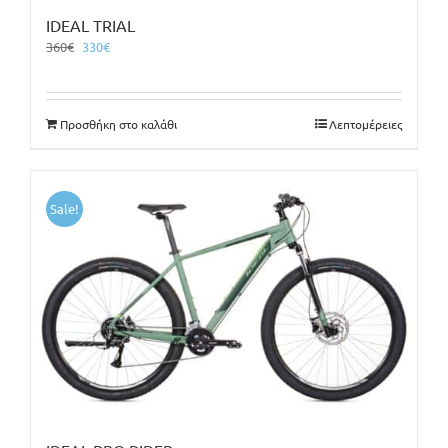
IDEAL TRIAL
Original
Η
360
€
330
€
price
τρέχουσα
was:
τιμή
360€.
είναι:
Προσθήκη στο καλάθι
Λεπτομέρειες
330€.
Sale!