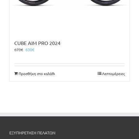
CUBE AIM PRO 2024
Original
Η
670
€
630
€
price
τρέχουσα
was:
τιμή
670€.
είναι:
Προσθήκη στο καλάθι
Λεπτομέρειες
630€.
ΕΞΥΠΗΡΕΤΗΣΗ ΠΕΛΑΤΩΝ