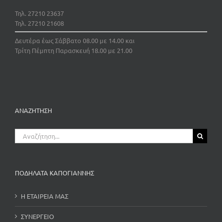
Τηλ. 27210 23637
Τηλ. 27210 21608
Δευτέρα έως Σάββατο 08.00 με 14.00 και
Τρίτη Πέμπτη Παρασκευή 18.00 με 21.00
ΑΝΑΖΗΤΗΣΗ
Αναζήτηση
για:
ΠΟΔΗΛΑΤΑ ΚΑΠΟΓΙΑΝΝΗΣ
Η ΕΤΑΙΡΕΙΑ ΜΑΣ
ΣΥΝΕΡΓΕΙΟ