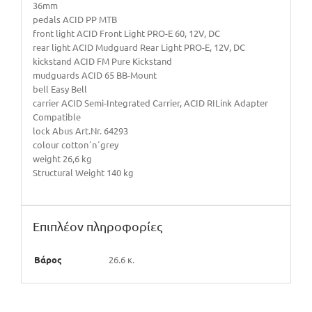
36mm
pedals ACID PP MTB
front light ACID Front Light PRO-E 60, 12V, DC
rear light ACID Mudguard Rear Light PRO-E, 12V, DC
kickstand ACID FM Pure Kickstand
mudguards ACID 65 BB-Mount
bell Easy Bell
carrier ACID Semi-Integrated Carrier, ACID RILink Adapter
Compatible
lock Abus Art.Nr. 64293
colour cotton´n´grey
weight 26,6 kg
Structural Weight 140 kg
Επιπλέον πληροφορίες
Βάρος
26.6 κ.