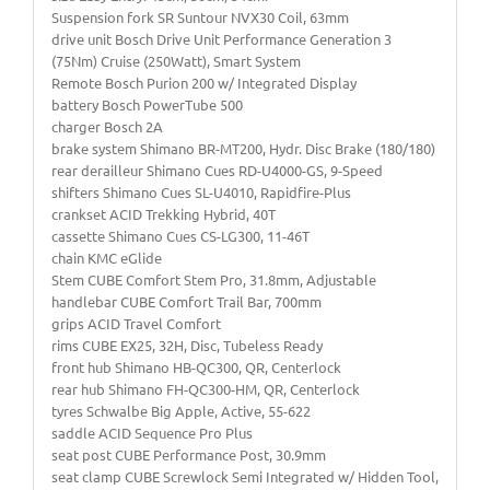
Suspension fork SR Suntour NVX30 Coil, 63mm
drive unit Bosch Drive Unit Performance Generation 3
(75Nm) Cruise (250Watt), Smart System
Remote Bosch Purion 200 w/ Integrated Display
battery Bosch PowerTube 500
charger Bosch 2A
brake system Shimano BR-MT200, Hydr. Disc Brake (180/180)
rear derailleur Shimano Cues RD-U4000-GS, 9-Speed
shifters Shimano Cues SL-U4010, Rapidfire-Plus
crankset ACID Trekking Hybrid, 40T
cassette Shimano Cues CS-LG300, 11-46T
chain KMC eGlide
Stem CUBE Comfort Stem Pro, 31.8mm, Adjustable
handlebar CUBE Comfort Trail Bar, 700mm
grips ACID Travel Comfort
rims CUBE EX25, 32H, Disc, Tubeless Ready
front hub Shimano HB-QC300, QR, Centerlock
rear hub Shimano FH-QC300-HM, QR, Centerlock
tyres Schwalbe Big Apple, Active, 55-622
saddle ACID Sequence Pro Plus
seat post CUBE Performance Post, 30.9mm
seat clamp CUBE Screwlock Semi Integrated w/ Hidden Tool,