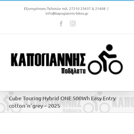
Μετάβαση
στο
Εξυπηρέτηση Πελατών τηλ. 27210 23637 & 21608
|
info@kapogiannis-bikes.gr
περιεχόμενο
Facebook
Instagram
Cube Touring Hybrid ONE 500Wh Easy Entry
cotton´n´grey – 2025