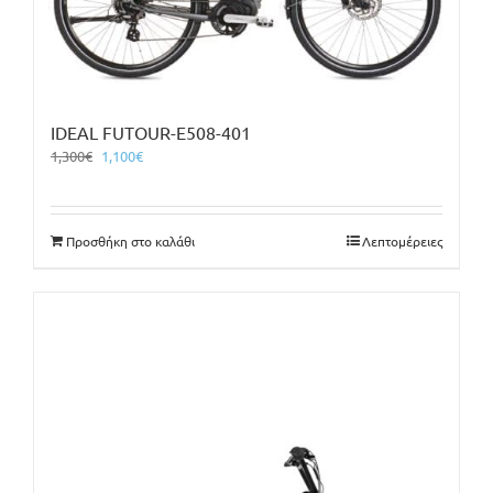
IDEAL FUTOUR-E508-401
Original
Η
1,300
€
1,100
€
price
τρέχουσα
was:
τιμή
1,300€.
είναι:
Προσθήκη στο καλάθι
Λεπτομέρειες
1,100€.