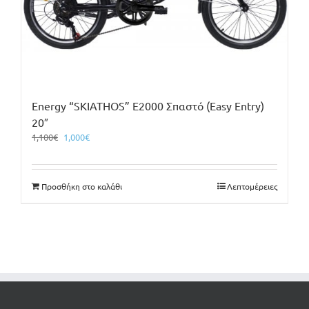
Energy “SKIATHOS” E2000 Σπαστό (Easy Entry)
20″
Original
Η
1,100
€
1,000
€
price
τρέχουσα
was:
τιμή
1,100€.
είναι:
Προσθήκη στο καλάθι
Λεπτομέρειες
1,000€.