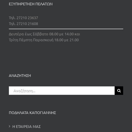
ΕΞΥΠΗΡΕΤΗΣΗ ΠΕΛΑΤΩΝ
Τηλ. 27210 23637
Τηλ. 27210 21608
Δευτέρα έως Σάββατο 08.00 με 14.00 και
Τρίτη Πέμπτη Παρασκευή 18.00 με 21.00
ΑΝΑΖΗΤΗΣΗ
Αναζήτηση
για:
ΠΟΔΗΛΑΤΑ ΚΑΠΟΓΙΑΝΝΗΣ
Η ΕΤΑΙΡΕΙΑ ΜΑΣ