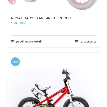
ROYAL BABY STAR GIRL 16 PURPLE
Original
Η
190
€
180
€
price
τρέχουσα
was:
τιμή
190€.
είναι:
Προσθήκη στο καλάθι
Λεπτομέρειες
180€.
Sale!