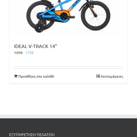
IDEAL V-TRACK 14”
Original
Η
180
€
170
€
price
τρέχουσα
was:
τιμή
180€.
είναι:
Προσθήκη στο καλάθι
Λεπτομέρειες
170€.
ΕΞΥΠΗΡΕΤΗΣΗ ΠΕΛΑΤΩΝ