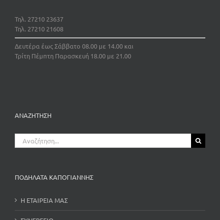
Τηλ. 27210 23637
Τηλ. 27210 21608
Δευτέρα έως Σάββατο 08.00 με 14.00 και
Τρίτη Πέμπτη Παρασκευή 18.00 με 21.00
ΑΝΑΖΗΤΗΣΗ
Αναζήτηση
για:
ΠΟΔΗΛΑΤΑ ΚΑΠΟΓΙΑΝΝΗΣ
Η ΕΤΑΙΡΕΙΑ ΜΑΣ