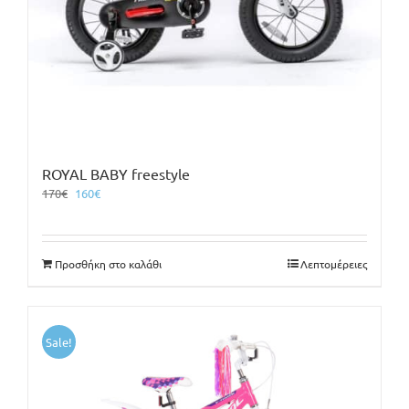
ROYAL BABY freestyle
Original
Η
170
€
160
€
price
τρέχουσα
was:
τιμή
170€.
είναι:
Προσθήκη στο καλάθι
Λεπτομέρειες
160€.
Sale!