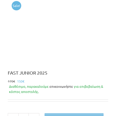
Sale!
FAST JUNIOR 2025
Original
Η
170
€
150
€
price
τρέχουσα
Διαθέσιμο, παρακαλούμε
επικοινωνήστε
για επιβεβαίωση &
was:
τιμή
κόστος αποστολής.
170€.
είναι:
150€.