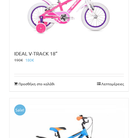
IDEAL V-TRACK 18”
Original
Η
190
€
180
€
price
τρέχουσα
was:
τιμή
190€.
είναι:
Προσθήκη στο καλάθι
Λεπτομέρειες
180€.
Sale!