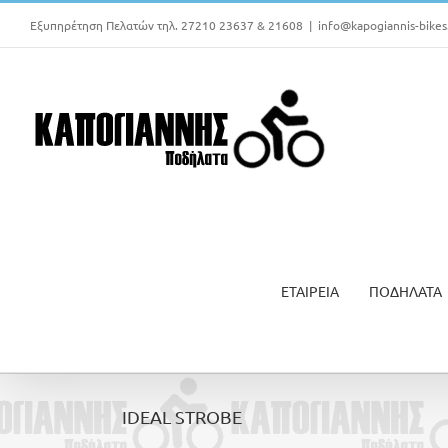
Μετάβαση
Εξυπηρέτηση Πελατών τηλ. 27210 23637 & 21608
|
info@kapogiannis-bikes
στο
περιεχόμενο
ΕΤΑΙΡΕΙΑ
ΠΟΔΗΛΑΤΑ
IDEAL STROBE