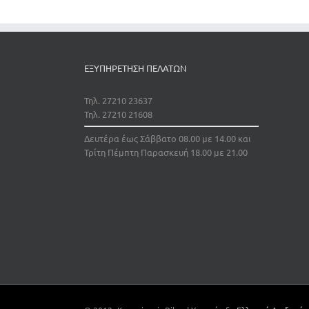
ΕΞΥΠΗΡΕΤΗΣΗ ΠΕΛΑΤΩΝ
Τηλ. 27210 23637
Τηλ. 27210 21608
Δευτέρα έως Σάββατο 08.00 με 14.00 και
Τρίτη Πέμπτη Παρασκευή 18.00 με 21.00