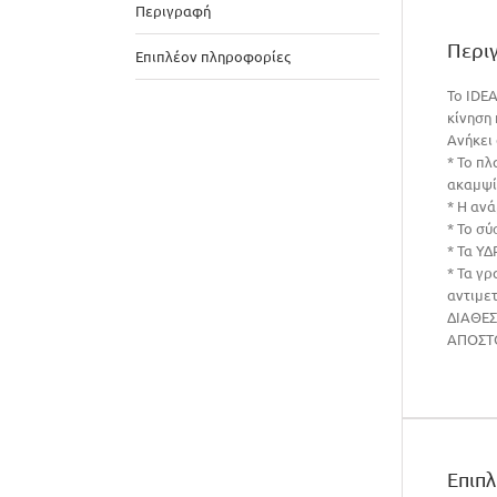
Περιγραφή
Περι
Επιπλέον πληροφορίες
To IDEA
κίνηση
Ανήκει 
* Το π
ακαμψί
* Η αν
* Το σύ
* Τα Υ
* Τα γρ
αντιμε
ΔΙΑΘΕΣ
ΑΠΟΣΤΟ
Επιπ