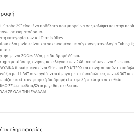
γραφή
L Strobe 29″ είναι ένα ποδήλατο που μπορεί να σας καλύψει και στην περ
 πάνω σε χωματόδρομο.
στη κατηγορία των All Terrain Bikes
λαίσιο αλουμινίου είναι κατασκευασμένο με σύγχρονη τεχνολογία Tubing H
α του.
άρτηση είναι ΖΟΟΜ 389A, με διαδρομή 80mm.
στημα μετάδοσης κίνησης και ελέγχου των 2Χ8 ταχυτήτων είναι Shimano.
ΔΡΑΥΛΙΚΆ δισκόφρενα είναι Shimano BR-MT200 και ακινητοποιούν το ποδήλ
ανάζια με 11-34Τ συνεργάζονται άψογα με τις δισκόπλακες των 46-30Τ και
τωπίζουμε είτε ανηφορική διαδρομή είτε υψηλή ταχύτητα σε ευθεία.
ΙΜΟ ΣΕ 44cm,48cm,52cm μεγεθος σκελετου.
ΛΗ ΣΕ ΟΛΗ ΤΗΝ ΕΛΛΑΔΑ!
λέον πληροφορίες