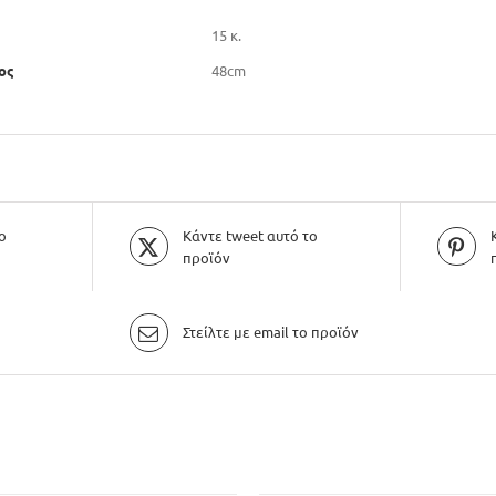
15 κ.
ος
48cm
ο
Κάντε tweet αυτό το
προϊόν
Στείλτε με email το προϊόν