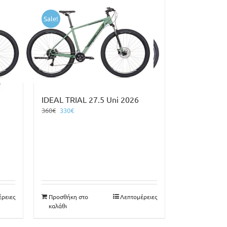
Sale!
IDEAL TRIAL 27.5 Uni 2026
Original
Η
360
€
330
€
price
τρέχουσα
was:
τιμή
360€.
είναι:
330€.
ρειες
Προσθήκη στο
Λεπτομέρειες
καλάθι