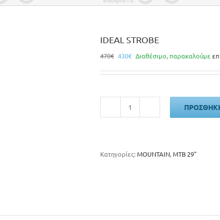
IDEAL STROBE
Original
Η
470
€
430
€
Διαθέσιμο, παρακαλούμε
επ
price
τρέχουσα
was:
τιμή
470€.
είναι:
430€.
ΠΡΟΣΘΉΚΗ
IDEAL
STROBE
ποσότητα
Κατηγορίες:
MOUNTAIN
,
MTB 29"