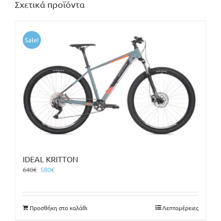
Σχετικά προϊόντα
Sale!
IDEAL KRITTON
Original
Η
640
€
580
€
price
τρέχουσα
was:
τιμή
640€.
είναι:
Προσθήκη στο καλάθι
Λεπτομέρειες
580€.