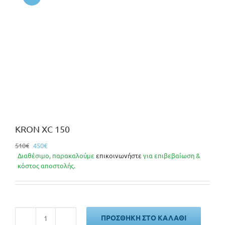
KRON XC 150
Original
Η
510
€
450
€
price
τρέχουσα
Διαθέσιμο, παρακαλούμε
επικοινωνήστε
για επιβεβαίωση &
was:
τιμή
κόστος αποστολής.
510€.
είναι:
450€.
ΠΡΟΣΘΉΚΗ ΣΤΟ ΚΑΛΆΘΙ
KRON