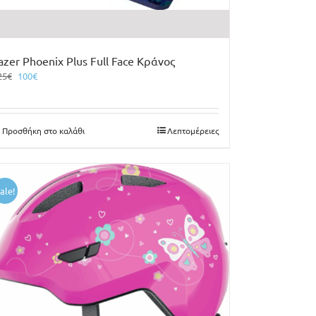
azer Phoenix Plus Full Face Κράνος
Original
Η
25
€
100
€
price
τρέχουσα
was:
τιμή
125€.
είναι:
Προσθήκη στο καλάθι
Λεπτομέρειες
100€.
ale!