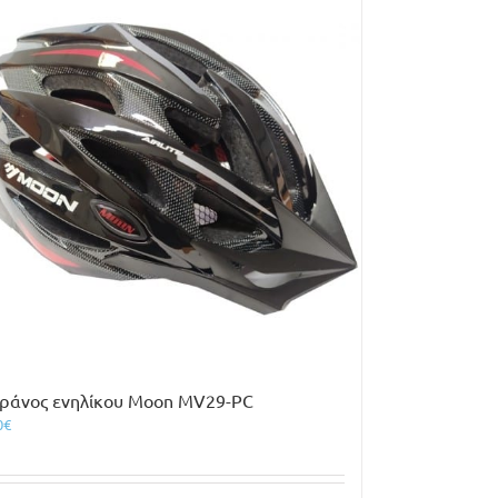
ράνος ενηλίκου Moon MV29-PC
0
€