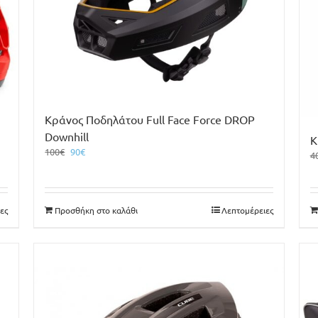
Κράνος Ποδηλάτου Full Face Force DROP
Downhill
Κ
Original
Η
100
€
90
€
4
price
τρέχουσα
was:
τιμή
100€.
είναι:
90€.
ες
Προσθήκη στο καλάθι
Λεπτομέρειες