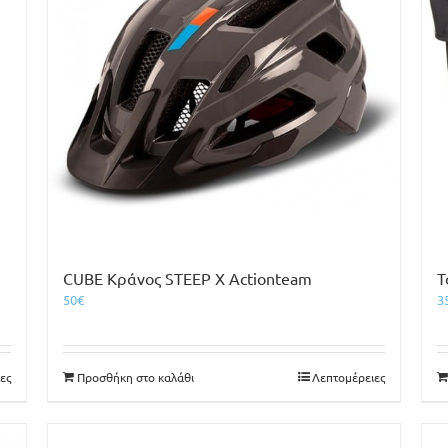
CUBE Κράνος STEEP X Actionteam
Τ
50
€
3
ες
Προσθήκη στο καλάθι
Λεπτομέρειες