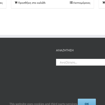
ες
Προσθήκη στο καλάθι
Λεπτομέρειες
ΑΝΑΖΗΤΗΣΗ
Αναζήτηση
για:
This website uses cookies and third party services.
OK