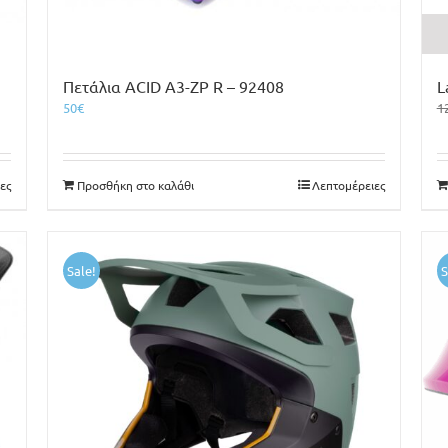
L
Πετάλια ACID A3-ZP R – 92408
1
50
€
ες
Προσθήκη στο καλάθι
Λεπτομέρειες
Sale!
S