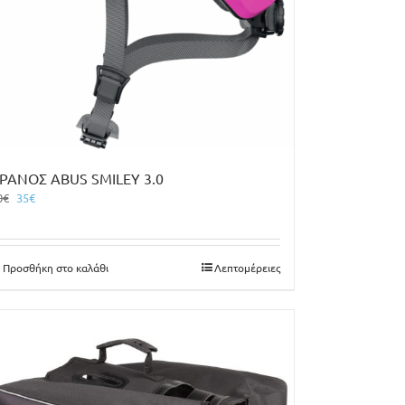
ΡΑΝΟΣ ABUS SMILEY 3.0
Original
Η
0
€
35
€
price
τρέχουσα
was:
τιμή
40€.
είναι:
Προσθήκη στο καλάθι
Λεπτομέρειες
35€.