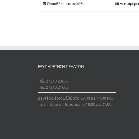
Προσθήκη στο καλάθι
Λεπτομέρει
ΕΞΥΠΗΡΕΤΗΣΗ ΠΕΛΑΤΩΝ
Τηλ. 27210 23637
Τηλ. 27210 21608
Δευτέρα έως Σάββατο 08.00 με 14.00 και
Τρίτη Πέμπτη Παρασκευή 18.00 με 21.00