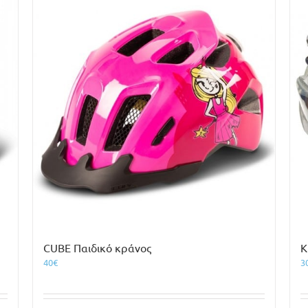
CUBE Παιδικό κράνος
Κ
40
€
3